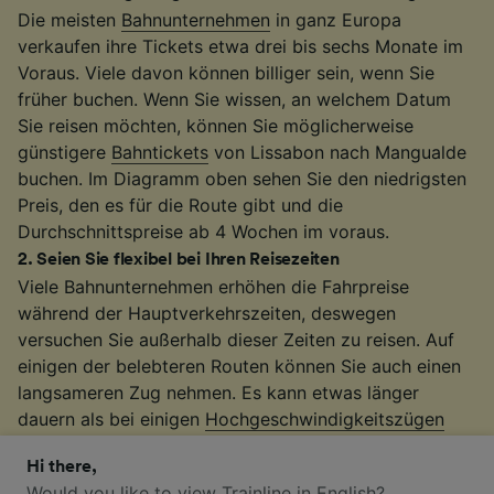
Die meisten
Bahnunternehmen
in ganz Europa
verkaufen ihre Tickets etwa drei bis sechs Monate im
Voraus. Viele davon können billiger sein, wenn Sie
früher buchen. Wenn Sie wissen, an welchem Datum
Sie reisen möchten, können Sie möglicherweise
günstigere
Bahntickets
von Lissabon nach Mangualde
buchen. Im Diagramm oben sehen Sie den niedrigsten
Preis, den es für die Route gibt und die
Durchschnittspreise ab 4 Wochen im voraus.
2
.
Seien Sie flexibel bei Ihren Reisezeiten
Viele Bahnunternehmen erhöhen die Fahrpreise
während der Hauptverkehrszeiten, deswegen
versuchen Sie außerhalb dieser Zeiten zu reisen. Auf
einigen der belebteren Routen können Sie auch einen
langsameren Zug nehmen. Es kann etwas länger
dauern als bei einigen
Hochgeschwindigkeitszügen
oder direkten
Zugverbindungen
. Wenn Sie jedoch
Hi there,
etwas mehr Zeit zur Verfügung haben, erhalten Sie
Would you like to view Trainline in English?