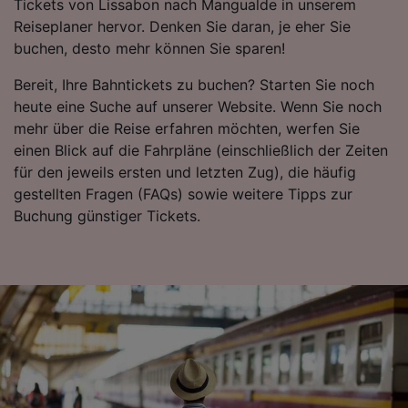
Tickets von Lissabon nach Mangualde in unserem
Reiseplaner hervor. Denken Sie daran, je eher Sie
Wir und unsere Partner verarbeiten Daten, um
buchen, desto mehr können Sie sparen!
Folgendes bereitzustellen:
Verwendung genauer Standortdaten.
Bereit, Ihre Bahntickets zu buchen? Starten Sie noch
Endgeräteeigenschaften zur Identifikation
heute eine Suche auf unserer Website. Wenn Sie noch
aktiv abfragen. Speichern von oder Zugriff auf
Informationen auf einem Endgerät.
mehr über die Reise erfahren möchten, werfen Sie
Personalisierte Werbung und Inhalte, Messung
einen Blick auf die Fahrpläne (einschließlich der Zeiten
von Werbeleistung und der Performance von
für den jeweils ersten und letzten Zug), die häufig
Inhalten, Zielgruppenforschung sowie
gestellten Fragen (FAQs) sowie weitere Tipps zur
Entwicklung und Verbesserung von
Buchung günstiger Tickets.
Angeboten.
Liste der Partner (Lieferanten)