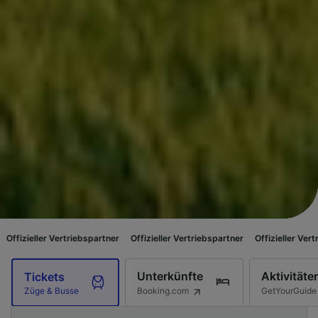
triebspartner
Offizieller Vertriebspartner
Offizieller Vertriebspartner
O
Unterkünfte
Aktivitäte
Tickets
Booking.com
GetYourGuide
Züge & Busse