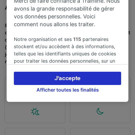
Merci de faire confiance à Trainline. Nous
Aéroport de Southend
avons la grande responsabilité de gérer
vos données personnelles. Voici
comment nous allons les traiter.
Il faut en moyenne 49 min pour parcourir en train la
distance de 49 km entre Stratford (Londres) et Aéroport
Notre organisation et ses
115
partenaires
de Southend . Environ 92 trains partent de Stratford
stockent et/ou accèdent à des informations,
(Londres) et arrivent à Aéroport de Southend chaque
telles que les identifiants uniques de cookies
jour, et il est possible de trouver des billets à 13,12 € en
pour traiter les données personnelles, sur un
réservant à l’avance.
appareil. Vous pouvez accepter ou gérer vos
préférences, notamment en exerçant votre
J'accepte
droit d’opposition à l’intérêt légitime, en
Premier train
Dernier train
cliquant ci-dessous ou à tout moment sur la
Afficher toutes les finalités
03:37
01:00
page de la politique de confidentialité. Ces
préférences seront signalées à nos partenaires
et n’affecteront pas les données de navigation.
Vos données ne seront pas utilisées à des fins
de traçage si vous nous avez demandé de ne
pas vous tracer.