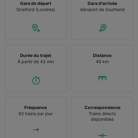
Gare de départ
Gare d'arrivée
Stratford (Londres)
Aéroport de Southend
Nos équipes ainsi que nos partenaires
externes, traitent des données selon les
finalités suivantes :
Utiliser des données de géolocalisation
précises. Analyser activement les
caractéristiques de l’appareil pour
l’identification. Stocker et/ou accéder à des
Durée du trajet
Distance
informations sur un appareil. Publicités et
À partir de 43 min
49 km
contenu personnalisés, mesure de
performance des publicités et du contenu,
études d’audience et développement de
services.
Liste de nos partenaires (fournisseurs)
Fréquence
Correspondance
92 trains par jour
Trains directs
disponibles