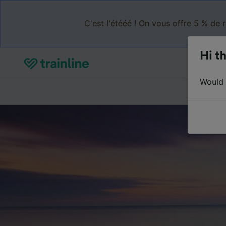
C'est l'étééé ! On vous offre 5 % de 
Hi th
Would y
Acheter de