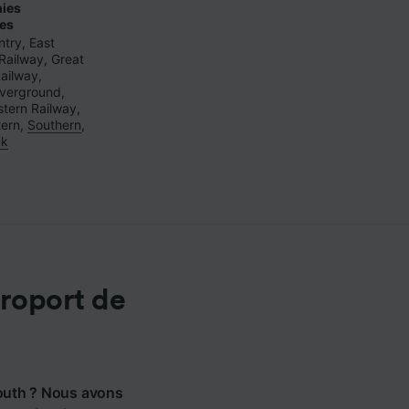
ies
res
ntry
,
East
Railway
,
Great
ailway
,
verground
,
tern Railway
,
tern
,
Southern
,
nk
éroport de
mouth ? Nous avons