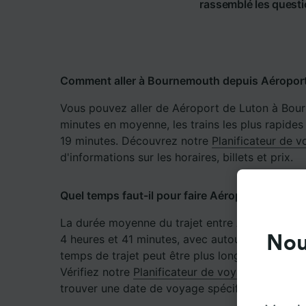
rassemblé les questi
Comment aller à Bournemouth depuis Aéroport
Vous pouvez aller de Aéroport de Luton à Bour
minutes en moyenne, les trains les plus rapides
19 minutes. Découvrez notre
Planificateur de 
d'informations sur les horaires, billets et prix.
Quel temps faut-il pour faire Aéroport de Luto
La durée moyenne du trajet entre Aéroport de
4 heures et 41 minutes, avec autour de 75 trains
Nou
temps de trajet peut être plus long les week-e
Vérifiez notre
Planificateur de voyage
accessibl
trouver une date de voyage spécifique.