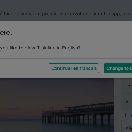
réduction sur votre première réservation sur notre app, jus
ere,
Cartes de réduction
Business
Panier
Mes
ou like to view Trainline in English?
s billets
Résumé du trajet
Horaires
FAQ
Billets
Continuer en français
Change to E
De
À
Al