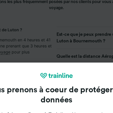
ons les plus fréquemment posées par nos clients pour vous a
voyage.
 de Luton ?
Est-ce que je peux prendre
nemouth en 4 heures et 41
Luton à Bournemouth ?
 ne prenant que 3 heures et
voyage
pour plus
Quelle est la distance Aér
Est-ce qu'il est possible d'
n - Bournemouth en train ?
Bournemouth sans prendre 
 Luton et Bournemouth est de
 par jour sur cette route. Le
s prenons à coeur de protéger
Quelle est la meilleure faç
nds et pendant les vacances.
données
e sur cette page pour
et Bournemouth ?