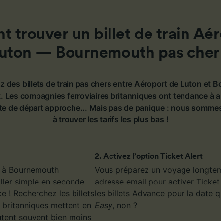
de performance des publicités et du contenu, études d’aud
pement de services.
e nos partenaires (fournisseurs)
trouver un billet de train Aé
uton — Bournemouth pas cher
z des billets de train pas chers entre Aéroport de Luton et
t. Les compagnies ferroviaires britanniques ont tendance à a
te de départ approche... Mais pas de panique : nous sommes
à trouver les tarifs les plus bas !
2
.
Activez l’option Ticket Alert
on à Bournemouth
Vous préparez un voyage longtemp
 aller simple en seconde
adresse email pour activer Ticket
e ! Recherchez les billets
les billets Advance pour la date 
s britanniques mettent en
Easy
, non ?
oûtent souvent bien moins