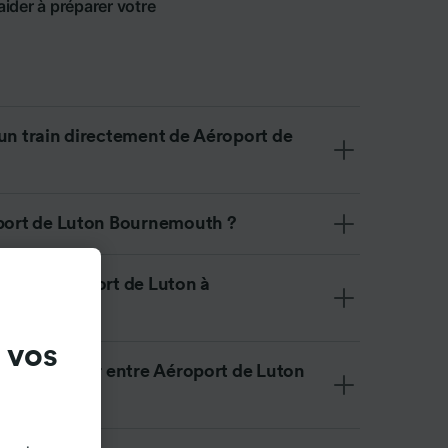
ider à préparer votre
 un train directement de Aéroport de
oport de Luton Bournemouth ?
aller de Aéroport de Luton à
l'avion ?
 vos
on de voyager entre Aéroport de Luton