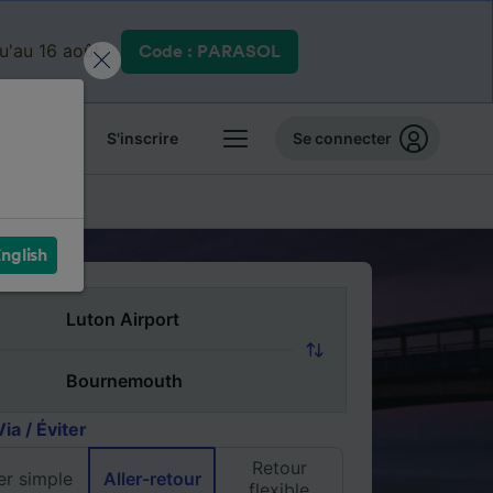
qu'au 16 août.
Code : PARASOL
 billets
S'inscrire
Se connecter
 pas chers
nglish
Via / Éviter
Retour
ler simple
Aller-retour
flexible