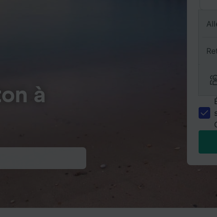
All
Re
ton à