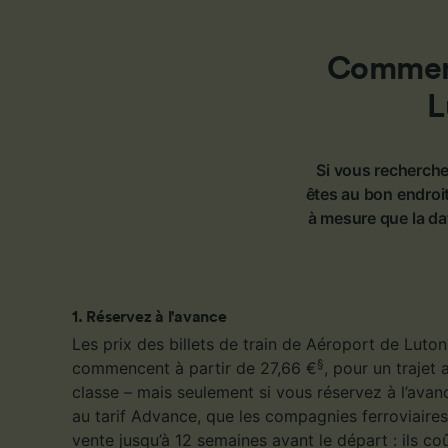
mesure 
dévelop
Liste d
Comment 
L
Si vous recherche
êtes au bon endroi
à mesure que la da
1
.
Réservez à l'avance
Les prix des billets de train de Aéroport de Lut
§
commencent à partir de 27,66 €
, pour un trajet
classe – mais seulement si vous réservez à l’avanc
au tarif Advance, que les compagnies ferroviaire
vente jusqu’à 12 semaines avant le départ : ils c