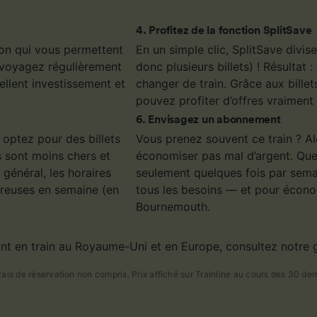
4
.
Profitez de la fonction SplitSave
ion qui vous permettent
En un simple clic, SplitSave divi
s voyagez régulièrement
donc plusieurs billets) ! Résultat
llent investissement et
changer de train. Grâce aux billet
pouvez profiter d’offres vraiment 
6
.
Envisagez un abonnement
 optez pour des billets
Vous prenez souvent ce train ? Al
 sont moins chers et
économiser pas mal d’argent. Que
énéral, les horaires
seulement quelques fois par semai
creuses en semaine (en
tous les besoins — et pour écono
Bournemouth.
nt en train au Royaume-Uni et en Europe, consultez notre 
rais de réservation non compris. Prix affiché sur Trainline au cours des 30 derni