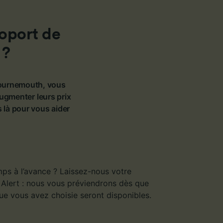
ience et
roport de
 ?
 Bournemouth, vous
ugmenter leurs prix
 là pour vous aider
s à l’avance ? Laissez-nous votre
 Alert : nous vous préviendrons dès que
que vous avez choisie seront disponibles.