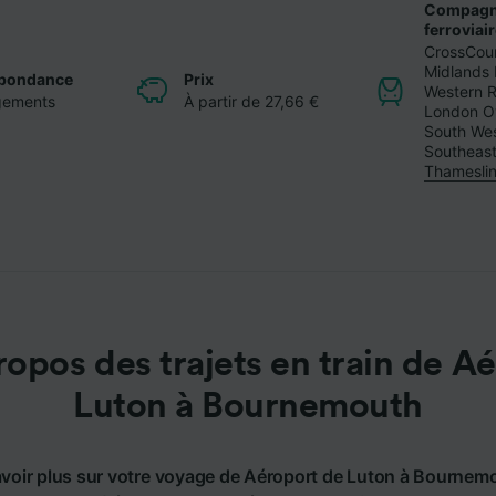
Compagn
ferroviai
CrossCou
Midlands 
pondance
Prix
Western R
gements
À partir de 27,66 €
London O
South Wes
Southeas
Thamesli
opos des trajets en train de A
Luton à Bournemouth
voir plus sur votre voyage de Aéroport de Luton à Bourne