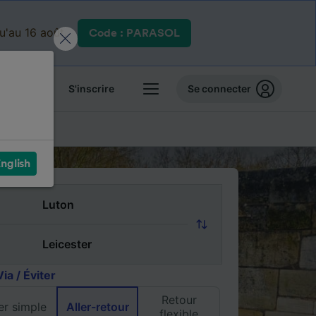
qu'au 16 août.
Code : PARASOL
 billets
S'inscrire
Se connecter
 pas chers
nglish
Via / Éviter
Retour
ler simple
Aller-retour
flexible