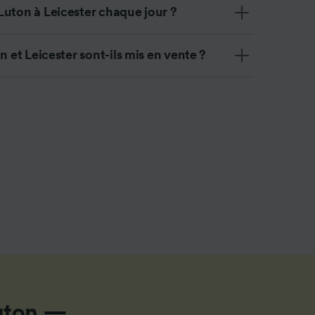
ience et
Luton à Leicester chaque jour ?
n et Leicester sont-ils mis en vente ?
Luton —