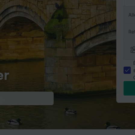
All
Re
er