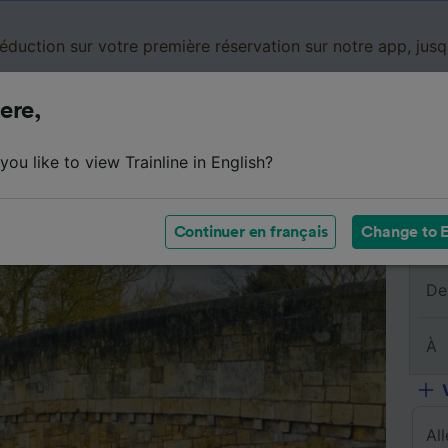
réduction sur votre première réservation sur notre app, jus
ere,
Cartes de réduction
Business
Panier
Mes
ou like to view Trainline in English?
s billets
Résumé du trajet
Horaires
FAQ
Billets
Continuer en français
Change to E
De
À
Al