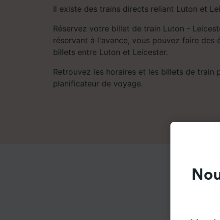
Il existe des trains directs reliant Luton et Le
Réservez votre billet de train Luton - Leicest
réservant à l'avance, vous pouvez faire des 
billets entre Luton et Leicester.
Retrouvez les horaires et les billets de train
planificateur de voyage.
Nou
FAQs à 