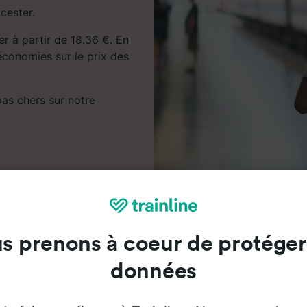
icester.
er à partir de 18.36 €. En
économies sur le prix des
 pas chers sur notre
s prenons à coeur de protéger
propos des trajets en train de
données
Leicester