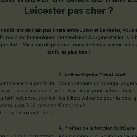
Leicester pas cher ?
des billets de train pas chers entre Luton et Leicester, vous 
erroviaires britanniques ont tendance à augmenter leurs pri
pproche... Mais pas de panique : nous sommes là pour vous ai
tarifs les plus bas !
2
.
Activez l’option Ticket Alert
r commencent à partir de
Vous préparez un voyage longtemp
classe – mais seulement si
adresse email pour activer Ticket
au tarif Advance, que les
les billets Advance pour la date 
vente jusqu’à 12 semaines
Easy
, non ?
cher que ceux achetés à
4
.
Profitez de la fonction SplitSave
ion qui vous permettent
En un simple clic, SplitSave divi