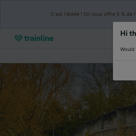
C'est l'étééé ! On vous offre 5 % de 
Hi th
Would y
Acheter de