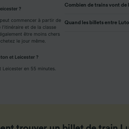
de performance des publicités et du contenu, études d’aud
Combien de trains vont de 
pement de services.
Leicester ?
e nos partenaires (fournisseurs)
er peut commencer à partir de
Quand les billets entre Luto
l'itinéraire et de la classe
t également être moins chers
 achetez le jour même.
uton et Leicester ?
t Leicester en 55 minutes.
t trouver un billet de train 