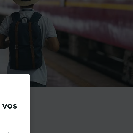
 vos
 Luton à