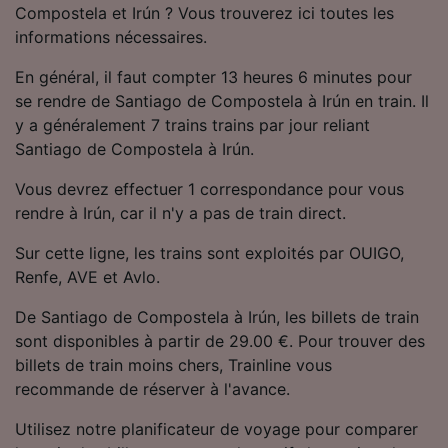
Compostela et Irún ? Vous trouverez ici toutes les
Utiliser des données de géolocalisation
précises. Analyser activement les
informations nécessaires.
caractéristiques de l’appareil pour
l’identification. Stocker et/ou accéder à des
En général, il faut compter 13 heures 6 minutes pour
informations sur un appareil. Publicités et
se rendre de Santiago de Compostela à Irún en train. Il
contenu personnalisés, mesure de
y a généralement 7 trains trains par jour reliant
performance des publicités et du contenu,
Santiago de Compostela à Irún.
études d’audience et développement de
services.
Vous devrez effectuer 1 correspondance pour vous
rendre à Irún, car il n'y a pas de train direct.
Liste de nos partenaires (fournisseurs)
Sur cette ligne, les trains sont exploités par OUIGO,
Renfe, AVE et Avlo.
De Santiago de Compostela à Irún, les billets de train
sont disponibles à partir de 29.00 €. Pour trouver des
billets de train moins chers, Trainline vous
recommande de réserver à l'avance.
Utilisez notre planificateur de voyage pour comparer