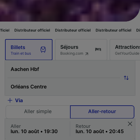
uteur officiel
Distributeur officiel
Distributeur officiel
Distributeur offic
Séjours
Attraction
Billets
Booking.com
GetYourGuide
Train et bus
Via
Aller simple
Aller-retour
Aller
Retour