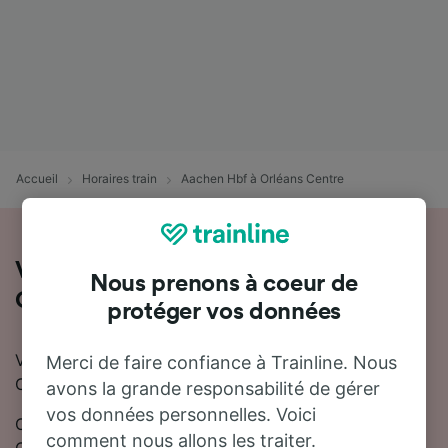
Accueil
Horaires train
Aachen Hbf à Orléans Centre
Voyager en train de Aachen Hbf à
Nous prenons à coeur de
Orléans Centre
protéger vos données
Vous souhaitez voyager de Aachen Hbf à Orléans
Merci de faire confiance à Trainline. Nous
Centre en train ? Vous êtes au bon endroit !
avons la grande responsabilité de gérer
vos données personnelles. Voici
On estime que le trajet en train entre Aachen Hbf et
comment nous allons les traiter.
Orléans Centre dure en moyenne 8 heures 30 minutes.