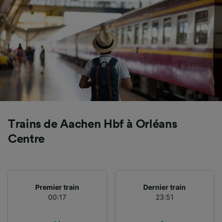
Utiliser des données de géolocalisation
précises. Analyser activement les
caractéristiques de l’appareil pour
l’identification. Stocker et/ou accéder à des
informations sur un appareil. Publicités et
contenu personnalisés, mesure de
performance des publicités et du contenu,
études d’audience et développement de
services.
Liste de nos partenaires (fournisseurs)
Trains de Aachen Hbf à Orléans
Centre
Premier train
Dernier train
00:17
23:51