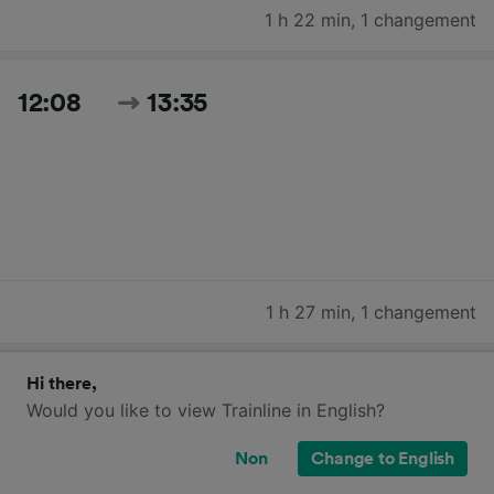
1 h 22 min
,
1 changement
12:08
13:35
1 h 27 min
,
1 changement
Hi there,
13:00
14:22
Would you like to view Trainline in English?
Non
Change to English