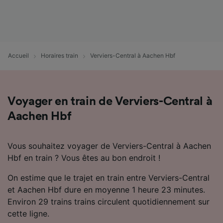
Utiliser des données de géolocalisation
précises. Analyser activement les
caractéristiques de l’appareil pour
l’identification. Stocker et/ou accéder à des
informations sur un appareil. Publicités et
Accueil
Horaires train
Verviers-Central à Aachen Hbf
contenu personnalisés, mesure de
performance des publicités et du contenu,
études d’audience et développement de
services.
Voyager en train de Verviers-Central à
Liste de nos partenaires (fournisseurs)
Aachen Hbf
Vous souhaitez voyager de Verviers-Central à Aachen
Hbf en train ? Vous êtes au bon endroit !
On estime que le trajet en train entre Verviers-Central
et Aachen Hbf dure en moyenne 1 heure 23 minutes.
Environ 29 trains trains circulent quotidiennement sur
cette ligne.