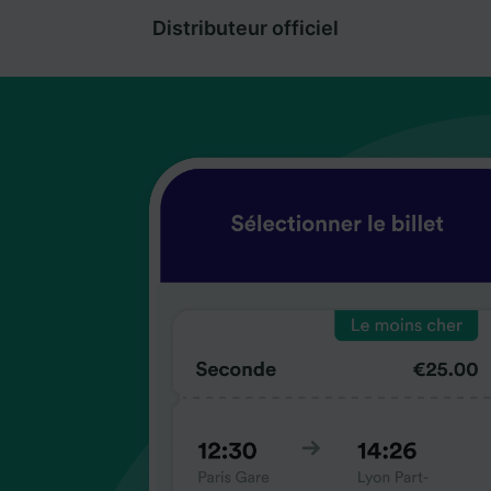
Distributeur officiel
coup
coup
coup