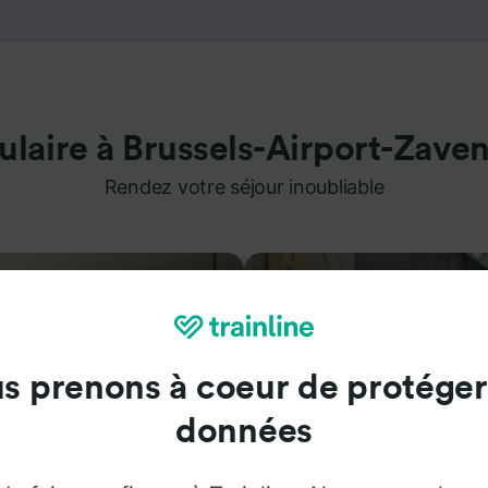
ulaire à Brussels-Airport-Zave
Rendez votre séjour inoubliable
s prenons à coeur de protéger
données