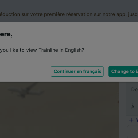
réduction sur votre première réservation sur notre app, jus
ere,
Cartes de réduction
Business
Panier
Mes
ou like to view Trainline in English?
sumé du trajet
Horaires
Classes
Services à bord
Continuer en français
Change to E
De
À