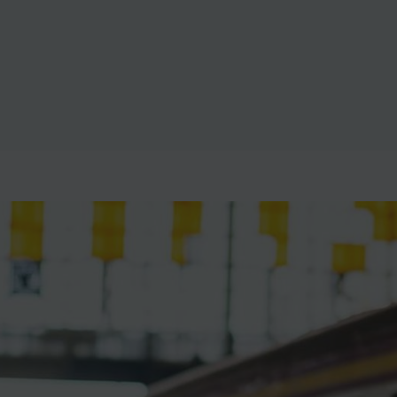
ience et