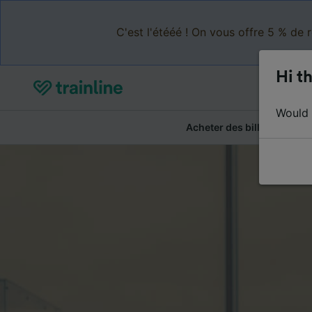
C'est l'étééé ! On vous offre 5 % de 
Hi th
Would y
Acheter des billets
Ré