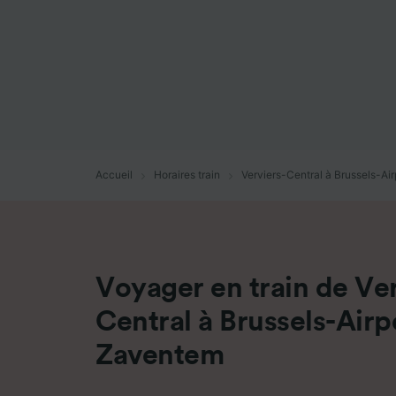
mesure 
dévelop
Liste d
Accueil
Horaires train
Verviers-Central à Brussels-A
Voyager en train de Ver
Central à Brussels-Airp
Zaventem