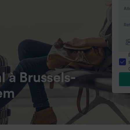
All
Re
l à Brussels-
tem