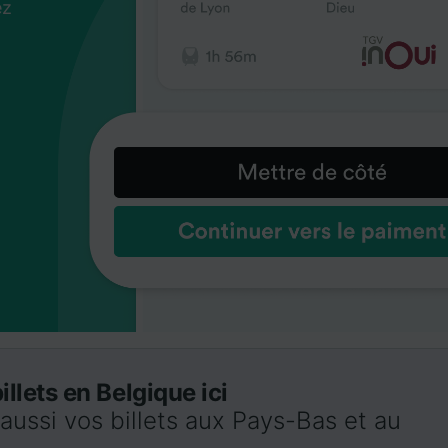
ez
us
ez
us
ez
us
s
s
s
llets en Belgique ici
ussi vos billets aux Pays-Bas et au