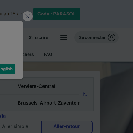
qu'au 16 août.
Code : PARASOL
 billets
S'inscrire
Se connecter
Billets pas chers
FAQ
nglish
Via
Aller simple
Aller-retour