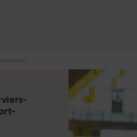
de performance des publicités et du contenu, études d’aud
pement de services.
e nos partenaires (fournisseurs)
irport-Zaventem
viers-
ort-