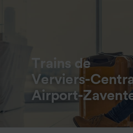
Trains de
Verviers-Centra
Airport-Zaven