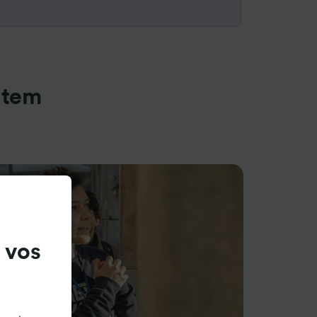
ntem
 vos