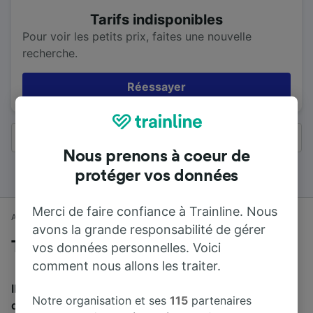
Tarifs indisponibles
Pour voir les petits prix, faites une nouvelle
recherche.
Réessayer
Tous les résultats
Nous prenons à coeur de
protéger vos données
Merci de faire confiance à Trainline. Nous
Accueil
Horaires train
Nottingham à Leeds
avons la grande responsabilité de gérer
Trains de Nottingham à Leeds
vos données personnelles. Voici
comment nous allons les traiter.
Il faut en moyenne 2 h 4 min pour parcourir en train la
Notre organisation et ses
115
partenaires
distance de 98 km entre Nottingham et Leeds. Environ