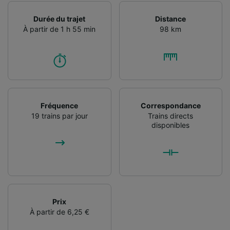
l’identification. Stocker et/ou accéder à des
informations sur un appareil. Publicités et
Durée du trajet
Distance
contenu personnalisés, mesure de
À partir de 1 h 55 min
98 km
performance des publicités et du contenu,
études d’audience et développement de
services.
Liste de nos partenaires (fournisseurs)
Fréquence
Correspondance
19 trains par jour
Trains directs
disponibles
Prix
À partir de 6,25 €