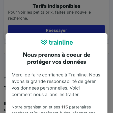
Tarifs indisponibles
Pour voir les petits prix, faites une nouvelle
recherche.
Réessayer
Tous les résultats
Nous prenons à coeur de
protéger vos données
Merci de faire confiance à Trainline. Nous
Accueil
Horaires train
Chester à Londres
avons la grande responsabilité de gérer
vos données personnelles. Voici
Trains de Chester à Londres
comment nous allons les traiter.
Il faut en moyenne 2 h 18 min pour parcourir en train la
Notre organisation et ses
115
partenaires
distance de 265 km entre Chester et Londres. Environ