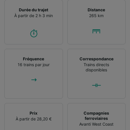
l’identification. Stocker et/ou accéder à des
informations sur un appareil. Publicités et
Durée du trajet
Distance
contenu personnalisés, mesure de
À partir de 2 h 3 min
265 km
performance des publicités et du contenu,
études d’audience et développement de
services.
Liste de nos partenaires (fournisseurs)
Fréquence
Correspondance
16 trains par jour
Trains directs
disponibles
Prix
Compagnies
ferroviaires
À partir de 28,20 €
Avanti West Coast