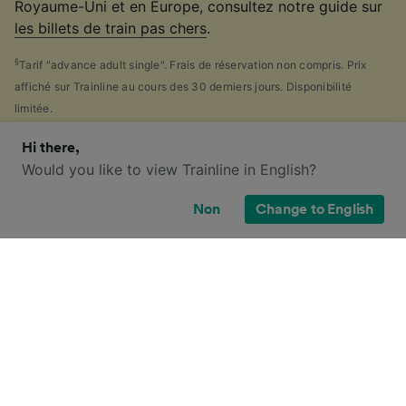
Royaume-Uni et en Europe, consultez notre guide sur
les billets de train pas chers
.
§
Tarif "advance adult single". Frais de réservation non compris. Prix
affiché sur Trainline au cours des 30 derniers jours. Disponibilité
limitée.
Hi there,
Would you like to view Trainline in English?
Quelles sont mes options de billets
Non
Change to English
pour ce trajet ?
Perdu face au nombre impressionnant de
billets de
train
disponibles au Royaume-Uni ? Pas de panique !
Notre guide pratique des principaux types de billets
britanniques ci-dessous vous aidera à vous y
retrouver.