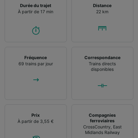
informations sur un appareil. Publicités et
Durée du trajet
Distance
contenu personnalisés, mesure de
À partir de 17 min
22 km
performance des publicités et du contenu,
études d’audience et développement de
services.
Liste de nos partenaires (fournisseurs)
Fréquence
Correspondance
69 trains par jour
Trains directs
disponibles
Prix
Compagnies
ferroviaires
À partir de 3,55 €
CrossCountry
,
East
Midlands Railway