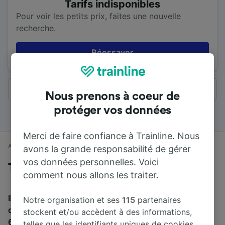
Tarifs indisponibles
Pour voir les petits prix, faites une nouvelle
recherche.
Réessayer
Tous les résultats
Nous prenons à coeur de
protéger vos données
Merci de faire confiance à Trainline. Nous
Accueil
Horaires train
Nottingham à Derby
avons la grande responsabilité de gérer
vos données personnelles. Voici
Trains de Nottingham à Derby
comment nous allons les traiter.
Il faut en moyenne 27 min pour parcourir en train la
Notre organisation et ses
115
partenaires
distance de 22 km entre Nottingham et Derby. Environ
stockent et/ou accèdent à des informations,
69 trains partent de Nottingham et arrivent à Derby
telles que les identifiants uniques de cookies