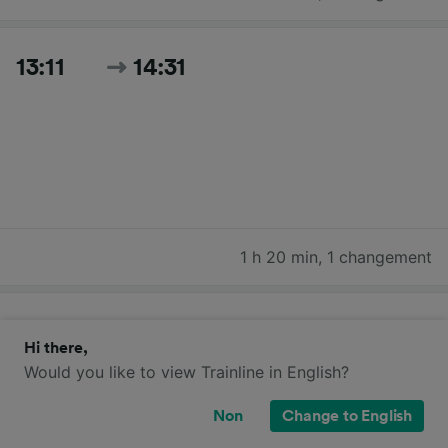
13:11
14:31
1 h 20 min
,
1 changement
14:08
16:31
Hi there,
Would you like to view Trainline in English?
Non
Change to English