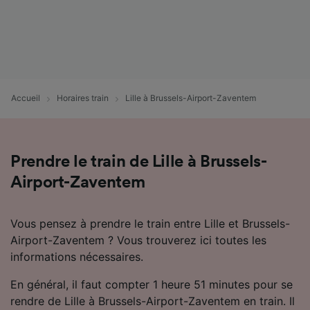
Utiliser des données de géolocalisation
précises. Analyser activement les
caractéristiques de l’appareil pour
l’identification. Stocker et/ou accéder à des
informations sur un appareil. Publicités et
contenu personnalisés, mesure de
performance des publicités et du contenu,
Accueil
Horaires train
Lille à Brussels-Airport-Zaventem
études d’audience et développement de
services.
Liste de nos partenaires (fournisseurs)
Prendre le train de Lille à Brussels-
Airport-Zaventem
Vous pensez à prendre le train entre Lille et Brussels-
Airport-Zaventem ? Vous trouverez ici toutes les
informations nécessaires.
En général, il faut compter 1 heure 51 minutes pour se
rendre de Lille à Brussels-Airport-Zaventem en train. Il