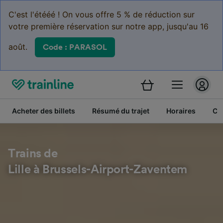
C'est l'étééé ! On vous offre 5 % de réduction sur
votre première réservation sur notre app, jusqu'au 16
août.
Code : PARASOL
Acheter des billets
Résumé du trajet
Horaires
Cl
Trains de
Lille à Brussels-Airport-Zaventem