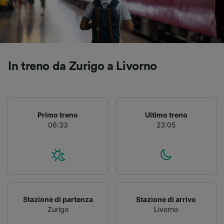
Utilizzare dati di geolocalizzazione precisi.
Scansione attiva delle caratteristiche del
dispositivo ai fini dell’identificazione.
Archiviare informazioni su dispositivo e/o
accedervi. Pubblicità e contenuti
personalizzati, misurazione delle prestazioni
In treno da Zurigo a Livorno
dei contenuti e degli annunci, ricerche sul
pubblico, sviluppo di servizi.
Elenco dei partner (fornitori)
Primo treno
Ultimo treno
06:33
23:05
Stazione di partenza
Stazione di arrivo
Zurigo
Livorno