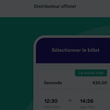
Distributeur officiel
coup
coup
coup