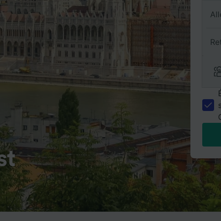
All
Re
st