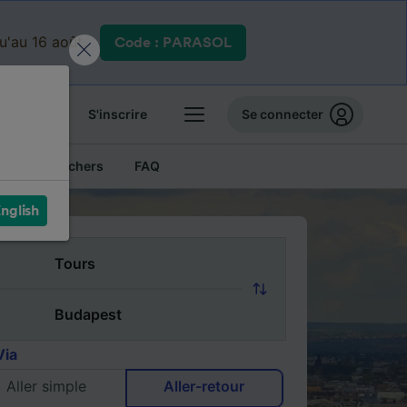
qu'au 16 août.
Code : PARASOL
 billets
S'inscrire
Se connecter
Billets pas chers
FAQ
nglish
Via
Aller simple
Aller-retour