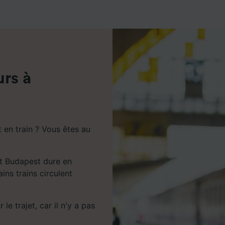
de performance des publicités et du contenu, études d’aud
pement de services.
e nos partenaires (fournisseurs)
urs à
en train ? Vous êtes au
et Budapest dure en
ins trains circulent
e trajet, car il n'y a pas