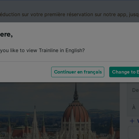
réduction sur votre première réservation sur notre app, jus
ere,
Cartes de réduction
Business
Panier
Mes
ou like to view Trainline in English?
sumé du trajet
Horaires
Classes
Services à bord
Continuer en français
Change to E
De
À