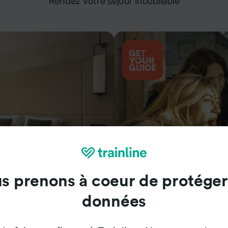
Rendez votre séjour inoubliable
s prenons à coeur de protéger
Attractions
données