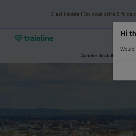
C'est l'étééé ! On vous offre 5 % de 
Hi th
Would y
Acheter des billets
Ré