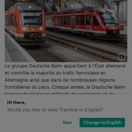
Le groupe Deutsche Bahn appartient à l'État allemand
et contrôle la majorité du trafic ferroviaire en
Allemagne ainsi que dans de nombreuses régions
frontalières du pays. Chaque année, la Deutsche Bahn
transporte plusieurs milliards de voyageurs et de
nombreuses gares en Allemagne sont desservies
Hi there,
exclusivement par des trains appartenant à la flotte
Would you like to view Trainline in English?
de la compagnie nationale.
Non
Change to English
Plus d'informations