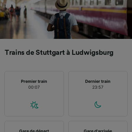
Utiliser des données de géolocalisation
précises. Analyser activement les
caractéristiques de l’appareil pour
l’identification. Stocker et/ou accéder à des
informations sur un appareil. Publicités et
contenu personnalisés, mesure de
performance des publicités et du contenu,
études d’audience et développement de
services.
Trains de Stuttgart à Ludwigsburg
Liste de nos partenaires (fournisseurs)
Premier train
Dernier train
00:07
23:57
Gare de départ
Gare d'arrivée