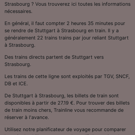
Strasbourg ? Vous trouverez ici toutes les informations
Utiliser des données de géolocalisation
précises. Analyser activement les
nécessaires.
caractéristiques de l’appareil pour
l’identification. Stocker et/ou accéder à des
En général, il faut compter 2 heures 35 minutes pour
informations sur un appareil. Publicités et
se rendre de Stuttgart à Strasbourg en train. Il y a
contenu personnalisés, mesure de
généralement 22 trains trains par jour reliant Stuttgart
performance des publicités et du contenu,
à Strasbourg.
études d’audience et développement de
services.
Des trains directs partent de Stuttgart vers
Strasbourg.
Liste de nos partenaires (fournisseurs)
Les trains de cette ligne sont exploités par TGV, SNCF,
DB et ICE.
De Stuttgart à Strasbourg, les billets de train sont
disponibles à partir de 27.19 €. Pour trouver des billets
de train moins chers, Trainline vous recommande de
réserver à l'avance.
Utilisez notre planificateur de voyage pour comparer