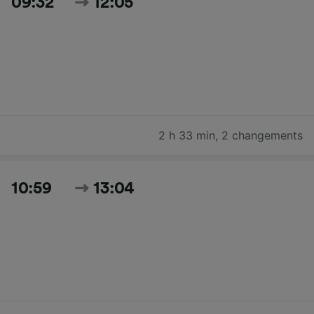
09:32
12:05
2 h 33 min
,
2 changements
10:59
13:04