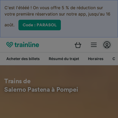
C'est l'étééé ! On vous offre 5 % de réduction sur
votre première réservation sur notre app, jusqu'au 16
août.
Code : PARASOL
Acheter des billets
Résumé du trajet
Horaires
Cl
Trains de
Salerno Pastena à Pompei