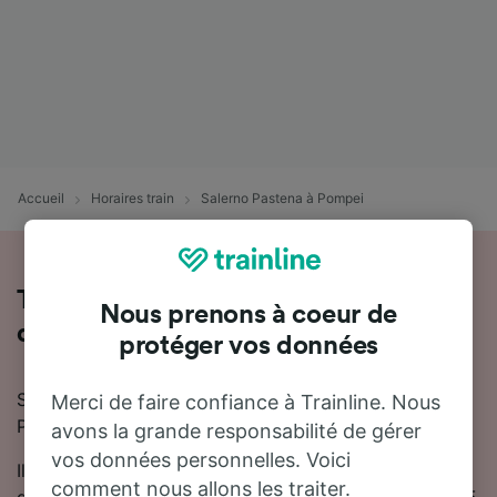
Accueil
Horaires train
Salerno Pastena à Pompei
Toutes les informations sur les trains
Nous prenons à coeur de
de Salerno Pastena à Pompei
protéger vos données
Si vous prévoyez de voyager en train de Salerno
Merci de faire confiance à Trainline. Nous
Pastena à Pompei, nous sommes là pour vous aider !
avons la grande responsabilité de gérer
vos données personnelles. Voici
Il faut en moyenne 1 heure 16 minutes pour se rendre
comment nous allons les traiter.
de Salerno Pastena à Pompei en train. En moyenne, 25