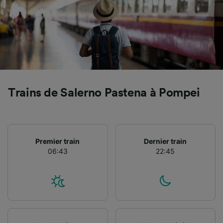
Utiliser des données de géolocalisation
précises. Analyser activement les
caractéristiques de l’appareil pour
l’identification. Stocker et/ou accéder à des
informations sur un appareil. Publicités et
contenu personnalisés, mesure de
performance des publicités et du contenu,
études d’audience et développement de
services.
Trains de Salerno Pastena à Pompei
Liste de nos partenaires (fournisseurs)
Premier train
Dernier train
06:43
22:45