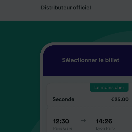
Distributeur officiel
coup
coup
coup