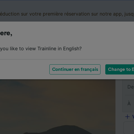
réduction sur votre première réservation sur notre app, jus
ere,
Cartes de réduction
Business
Panier
Mes
ou like to view Trainline in English?
sumé du trajet
Horaires
Classes
Services à bord
Continuer en français
Change to E
De
À