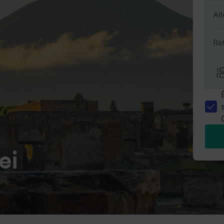
All
Re
ei