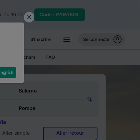
qu'au 16 août.
Code : PARASOL
 billets
S'inscrire
Se connecter
Billets pas chers
FAQ
nglish
Via
Aller simple
Aller-retour