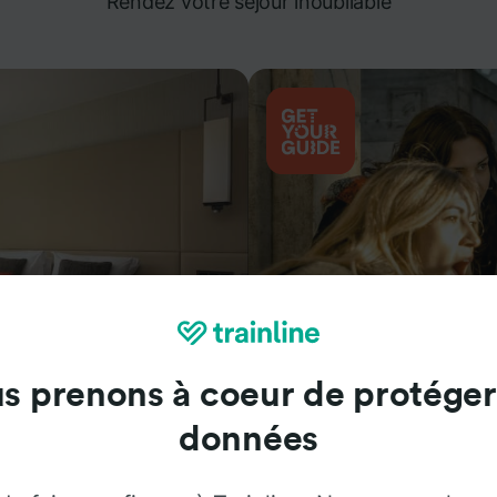
Rendez votre séjour inoubliable
s prenons à coeur de protéger
Attractions
données