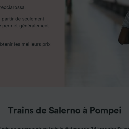
Frecciarossa.
 partir de seulement
nce permet généralement
tenir les meilleurs prix
Trains de Salerno à Pompei
 min pour parcourir en train la distance de 24 km entre Sale