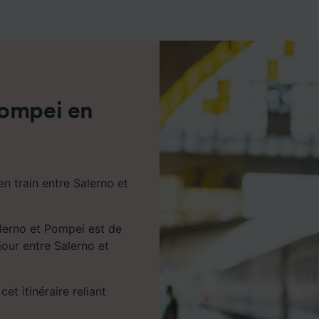
de performance des publicités et du contenu, études d’aud
pement de services.
e nos partenaires (fournisseurs)
Pompei en
n train entre Salerno et
alerno et Pompei est de
 jour entre Salerno et
cet itinéraire reliant