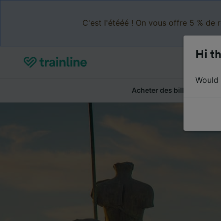
C'est l'étééé ! On vous offre 5 % de 
Hi th
Would y
Acheter des billets
Ré