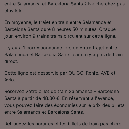
entre Salamanca et Barcelona Sants ? Ne cherchez pas
Utiliser des données de géolocalisation
précises. Analyser activement les
plus loin.
caractéristiques de l’appareil pour
l’identification. Stocker et/ou accéder à des
En moyenne, le trajet en train entre Salamanca et
informations sur un appareil. Publicités et
Barcelona Sants dure 8 heures 50 minutes. Chaque
contenu personnalisés, mesure de
jour, environ 9 trains trains circulent sur cette ligne.
performance des publicités et du contenu,
études d’audience et développement de
Il y aura 1 correspondance lors de votre trajet entre
services.
Salamanca et Barcelona Sants, car il n'y a pas de train
direct.
Liste de nos partenaires (fournisseurs)
Cette ligne est desservie par OUIGO, Renfe, AVE et
Avlo.
Réservez votre billet de train Salamanca - Barcelona
Sants à partir de 48.30 €. En réservant à l'avance,
vous pouvez faire des économies sur le prix des billets
entre Salamanca et Barcelona Sants.
Retrouvez les horaires et les billets de train pas chers