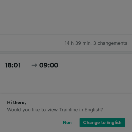
14 h 39 min
,
3 changements
18:01
09:00
Hi there,
Would you like to view Trainline in English?
14 h 59 min
,
2 changements
Non
Change to English