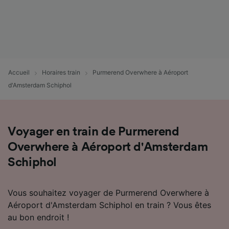
Utiliser des données de géolocalisation
précises. Analyser activement les
caractéristiques de l’appareil pour
l’identification. Stocker et/ou accéder à des
informations sur un appareil. Publicités et
contenu personnalisés, mesure de
performance des publicités et du contenu,
Accueil
Horaires train
Purmerend Overwhere à Aéroport
études d’audience et développement de
d'Amsterdam Schiphol
services.
Liste de nos partenaires (fournisseurs)
Voyager en train de Purmerend
Overwhere à Aéroport d'Amsterdam
Schiphol
Vous souhaitez voyager de Purmerend Overwhere à
Aéroport d'Amsterdam Schiphol en train ? Vous êtes
au bon endroit !