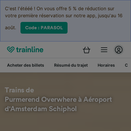
C'est l'étééé ! On vous offre 5 % de réduction sur
votre première réservation sur notre app, jusqu'au 16
août.
Code : PARASOL
Acheter des billets
Résumé du trajet
Horaires
Cl
Trains de
Purmerend Overwhere à Aéroport
d'Amsterdam Schiphol