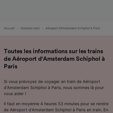
Utiliser des données de géolocalisation
précises. Analyser activement les
caractéristiques de l’appareil pour
l’identification. Stocker et/ou accéder à des
informations sur un appareil. Publicités et
Accueil
Horaires train
Aéroport d'Amsterdam Schiphol à Paris
contenu personnalisés, mesure de
performance des publicités et du contenu,
études d’audience et développement de
services.
Toutes les informations sur les trains
Liste de nos partenaires (fournisseurs)
de Aéroport d'Amsterdam Schiphol à
Paris
Si vous prévoyez de voyager en train de Aéroport
d'Amsterdam Schiphol à Paris, nous sommes là pour
vous aider !
Il faut en moyenne 4 heures 53 minutes pour se rendre
de Aéroport d'Amsterdam Schiphol à Paris en train. En