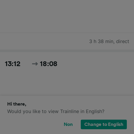
3 h 38 min
,
direct
13:12
18:08
Hi there,
Would you like to view Trainline in English?
4 h 56 min
,
2 changements
Non
Change to English