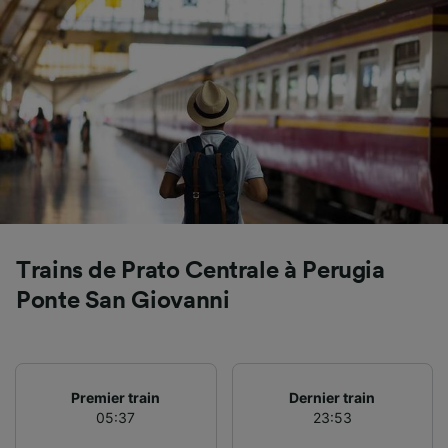
Utiliser des données de géolocalisation
précises. Analyser activement les
caractéristiques de l’appareil pour
l’identification. Stocker et/ou accéder à des
informations sur un appareil. Publicités et
contenu personnalisés, mesure de
performance des publicités et du contenu,
études d’audience et développement de
services.
Liste de nos partenaires (fournisseurs)
Trains de Prato Centrale à Perugia
Ponte San Giovanni
Premier train
Dernier train
05:37
23:53