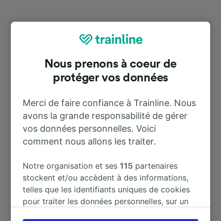
Destinations populaires depuis
Perugia Ponte San Giovanni
Nous prenons à coeur de
protéger vos données
Durée
Merci de faire confiance à Trainline. Nous
À Roma Termini
2 h 8 m
avons la grande responsabilité de gérer
vos données personnelles. Voici
À Perugia
8 m
comment nous allons les traiter.
À Florence
1 h 42 m
Notre organisation et ses
115
partenaires
stockent et/ou accèdent à des informations,
telles que les identifiants uniques de cookies
À Foligno
23 m
pour traiter les données personnelles, sur un
appareil. Vous pouvez accepter ou gérer vos