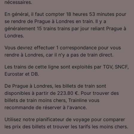
nécessaires.
Utiliser des données de géolocalisation
précises. Analyser activement les
En général, il faut compter 18 heures 53 minutes pour
caractéristiques de l’appareil pour
se rendre de Prague à Londres en train. Il y a
l’identification. Stocker et/ou accéder à des
généralement 15 trains trains par jour reliant Prague à
informations sur un appareil. Publicités et
contenu personnalisés, mesure de
Londres.
performance des publicités et du contenu,
études d’audience et développement de
Vous devrez effectuer 1 correspondance pour vous
services.
rendre à Londres, car il n'y a pas de train direct.
Liste de nos partenaires (fournisseurs)
Les trains de cette ligne sont exploités par TGV, SNCF,
Eurostar et DB.
De Prague à Londres, les billets de train sont
disponibles à partir de 223.80 €. Pour trouver des
billets de train moins chers, Trainline vous
recommande de réserver à l'avance.
Utilisez notre planificateur de voyage pour comparer
les prix des billets et trouver les tarifs les moins chers.