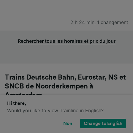
2 h 24 min
,
1 changement
Rechercher tous les horaires et prix du jour
Trains Deutsche Bahn, Eurostar, NS et
SNCB de Noorderkempen à
Amsterdam
Hi there,
Vous pouvez voyager de Noorderkempen à
Would you like to view Trainline in English?
Amsterdam avec les trains Deutsche Bahn, Eurostar,
Non
Change to English
NS et SNCB. Attention : il est possible que le trajet soit
desservi par différentes compagnies de train et que