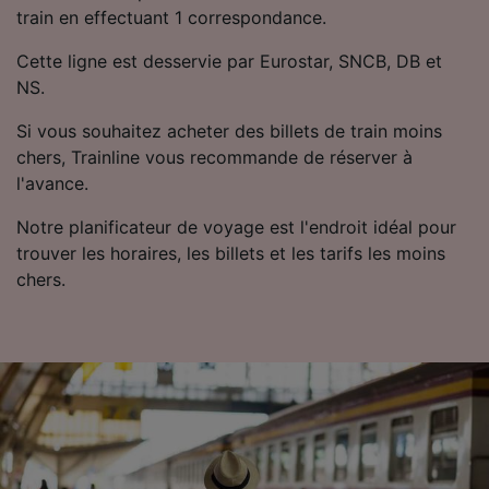
train en effectuant 1 correspondance.
Utiliser des données de géolocalisation
précises. Analyser activement les
Cette ligne est desservie par Eurostar, SNCB, DB et
caractéristiques de l’appareil pour
l’identification. Stocker et/ou accéder à des
NS.
informations sur un appareil. Publicités et
contenu personnalisés, mesure de
Si vous souhaitez acheter des billets de train moins
performance des publicités et du contenu,
chers, Trainline vous recommande de réserver à
études d’audience et développement de
l'avance.
services.
Notre planificateur de voyage est l'endroit idéal pour
Liste de nos partenaires (fournisseurs)
trouver les horaires, les billets et les tarifs les moins
chers.