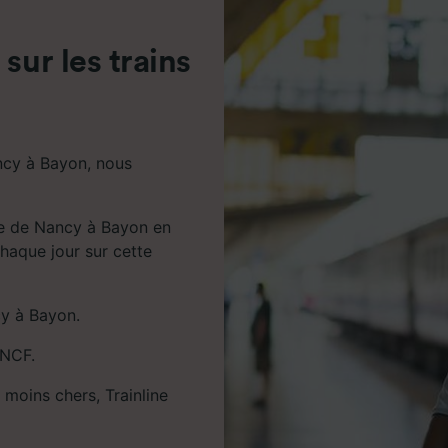
de performance des publicités et du contenu, études d’aud
pement de services.
sur les trains
e nos partenaires (fournisseurs)
ncy à Bayon, nous
re de Nancy à Bayon en
chaque jour sur cette
cy à Bayon.
SNCF.
 moins chers, Trainline