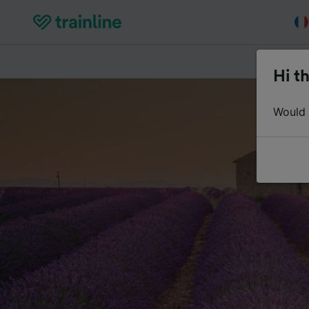
Acheter de
Hi th
Would y