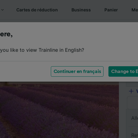
Cartes de réduction
Business
Panier
Mes
s billets
Résumé du trajet
Horaires
Billets pas chers
ere,
ou like to view Trainline in English?
De
Continuer en français
Change to E
À
All
Re