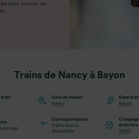
déal pour trouver les
rs.
Trains de Nancy à Bayon
 train
Gare de départ
Gare d'ar
Nancy
Bayon
Correspondance
Compagni
nce
et de bus
Trains directs
s par jour
disponibles
SNCF