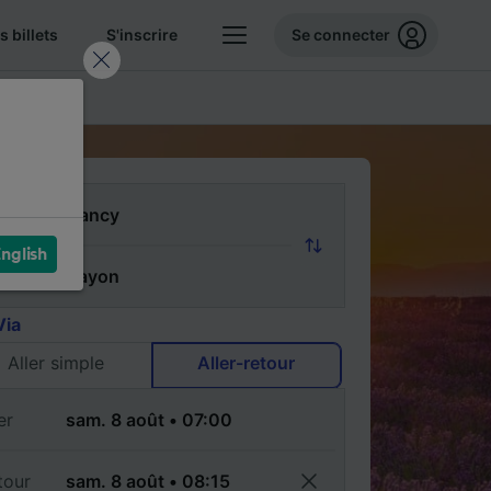
 billets
S'inscrire
Se connecter
FAQ
nglish
Via
Aller simple
Aller-retour
er
tour