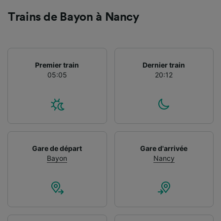
caractéristiques de l’appareil pour
Trains de Bayon à Nancy
l’identification. Stocker et/ou accéder à des
informations sur un appareil. Publicités et
contenu personnalisés, mesure de
performance des publicités et du contenu,
études d’audience et développement de
Premier train
Dernier train
services.
05:05
20:12
Liste de nos partenaires (fournisseurs)
Gare de départ
Gare d'arrivée
Bayon
Nancy