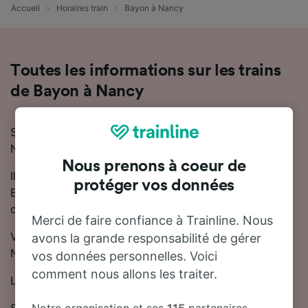
Accueil
Horaires train
Bayon à Nancy
Toutes les informations sur les trains
de Bayon à Nancy
Si vous prévoyez de voyager en train de Bayon à
Nancy, nous sommes là pour vous aider !
Nous prenons à coeur de
Il faut en moyenne 39 minutes pour se rendre de
protéger vos données
Bayon à Nancy en train. En moyenne, 17 trains trains
circulent chaque jour sur cette ligne.
Merci de faire confiance à Trainline. Nous
Vous pouvez prendre un train direct de Bayon à
avons la grande responsabilité de gérer
Nancy.
vos données personnelles. Voici
comment nous allons les traiter.
Les trains de cette ligne sont exploités par SNCF.
Notre organisation et ses
115
partenaires