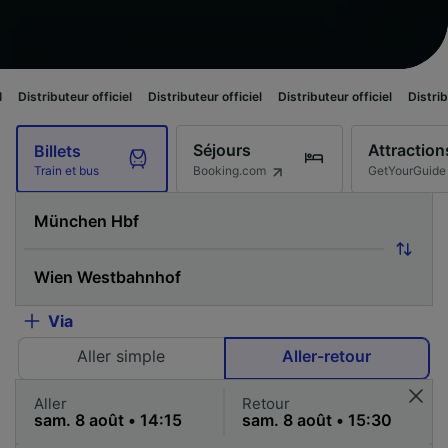
ur officiel
Distributeur officiel
Distributeur officiel
Distributeur officie
Séjours
Attraction
Billets
Booking.com
GetYourGuide
Train et bus
Via
Aller simple
Aller-retour
Aller
Retour