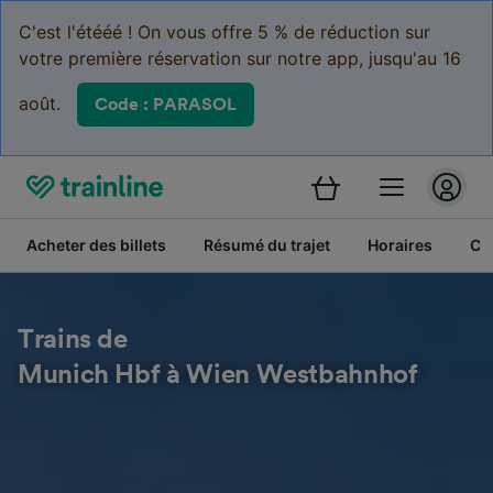
C'est l'étééé ! On vous offre 5 % de réduction sur
votre première réservation sur notre app, jusqu'au 16
août.
Code : PARASOL
Acheter des billets
Résumé du trajet
Horaires
Cl
Trains de
Munich Hbf à Wien Westbahnhof