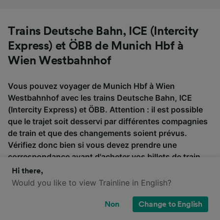
Trains Deutsche Bahn, ICE (Intercity
Express) et ÖBB de Munich Hbf à
Wien Westbahnhof
Vous pouvez voyager de Munich Hbf à Wien
Westbahnhof avec les trains Deutsche Bahn, ICE
(Intercity Express) et ÖBB. Attention : il est possible
que le trajet soit desservi par différentes compagnies
de train et que des changements soient prévus.
Vérifiez donc bien si vous devez prendre une
correspondance avant d'acheter vos billets de train.
Hi there,
Would you like to view Trainline in English?
ICE (Intercity
Deutsche Bahn
ÖBB
Express)
Non
Change to English