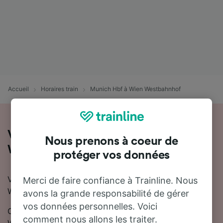
Accueil
Horaires train
Munich Hbf à Wien Westbahnhof
Voyager en train de Munich Hbf à
Nous prenons à coeur de
Wien Westbahnhof
protéger vos données
Vous souhaitez voyager de Munich Hbf à Wien
Merci de faire confiance à Trainline. Nous
Westbahnhof en train ? Vous êtes au bon endroit !
avons la grande responsabilité de gérer
vos données personnelles. Voici
On estime que le trajet en train entre Munich Hbf et
comment nous allons les traiter.
Wien Westbahnhof dure en moyenne 5 heures 9