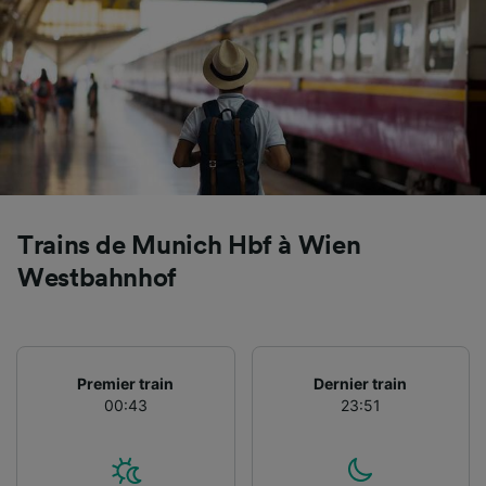
Utiliser des données de géolocalisation
précises. Analyser activement les
caractéristiques de l’appareil pour
l’identification. Stocker et/ou accéder à des
informations sur un appareil. Publicités et
contenu personnalisés, mesure de
performance des publicités et du contenu,
études d’audience et développement de
services.
Liste de nos partenaires (fournisseurs)
Trains de Munich Hbf à Wien
Westbahnhof
Premier train
Dernier train
00:43
23:51