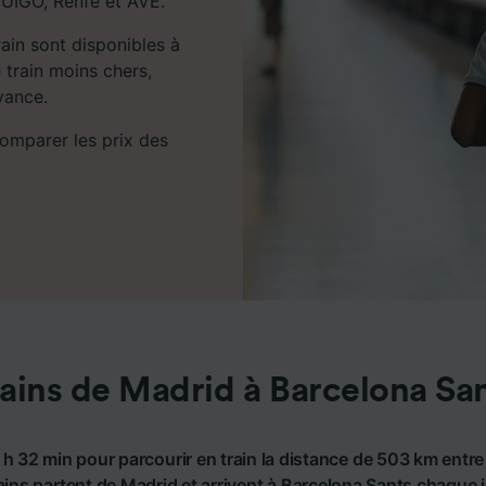
 OUIGO, Renfe et AVE.
rain sont disponibles à
 train moins chers,
vance.
comparer les prix des
ains de Madrid à Barcelona Sa
 h 32 min pour parcourir en train la distance de 503 km entr
ains partent de Madrid et arrivent à Barcelona Sants chaque jou