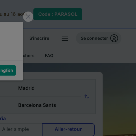
qu'au 16 août.
Code : PARASOL
 billets
S'inscrire
Se connecter
Billets pas chers
FAQ
nglish
Via
Aller simple
Aller-retour