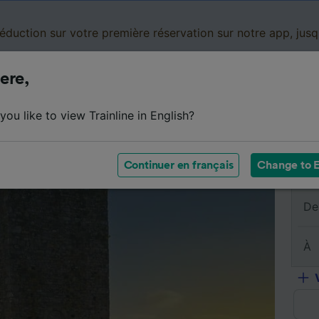
réduction sur votre première réservation sur notre app, jus
ere,
Cartes de réduction
Business
Panier
Mes
ou like to view Trainline in English?
sumé du trajet
Horaires
Classes
Services à bord
Continuer en français
Change to E
De
À