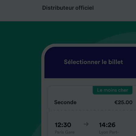
Distributeur officiel
coup
coup
coup