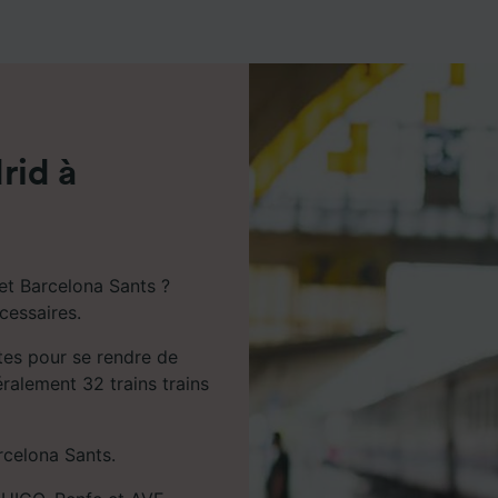
de performance des publicités et du contenu, études d’aud
pement de services.
e nos partenaires (fournisseurs)
rid à
et Barcelona Sants ?
cessaires.
tes pour se rendre de
éralement 32 trains trains
rcelona Sants.