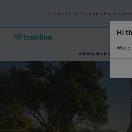
C'est l'étééé ! On vous offre 5 % de 
Hi th
Would y
Acheter des billets
Ré