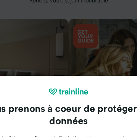
Rendez votre séjour inoubliable
s prenons à coeur de protéger
Attractions
données