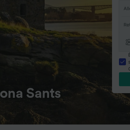
All
Re
lona Sants