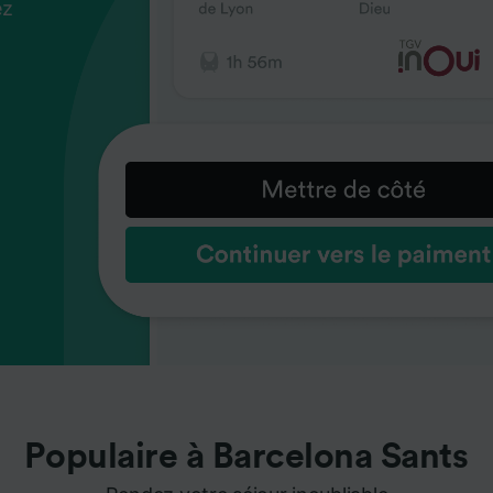
ez
us
ez
us
ez
us
s
s
s
Populaire à Barcelona Sants