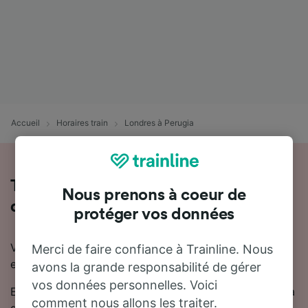
Accueil
Horaires train
Londres à Perugia
Tout ce qu'il faut savoir sur les trains
Nous prenons à coeur de
de Londres à Perugia
protéger vos données
Vous souhaitez en savoir plus sur le voyage en train
Merci de faire confiance à Trainline. Nous
entre Londres et Perugia ? Ne cherchez pas plus loin.
avons la grande responsabilité de gérer
vos données personnelles. Voici
En moyenne, le trajet en train entre Londres et Perugia
comment nous allons les traiter.
dure 23 heures 15 minutes. Chaque jour, environ 16