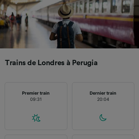
Utiliser des données de géolocalisation
précises. Analyser activement les
caractéristiques de l’appareil pour
l’identification. Stocker et/ou accéder à des
informations sur un appareil. Publicités et
contenu personnalisés, mesure de
performance des publicités et du contenu,
études d’audience et développement de
services.
Trains de Londres à Perugia
Liste de nos partenaires (fournisseurs)
Premier train
Dernier train
09:31
20:04