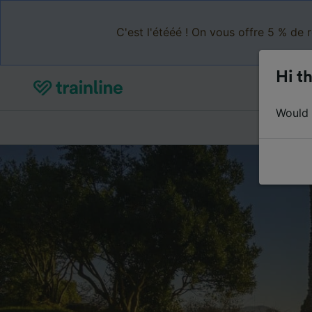
C'est l'étééé ! On vous offre 5 % de 
Hi th
Would y
Acheter de