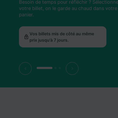
Besoin de temps pour réfléchir ? Sélectionn
Un retard ? On prédit le montant de votre
Voyagez moins cher plus facilement : on vo
Besoin de temps pour réfléchir ? Sélectionn
Un retard ? On prédit le montant de votre
Voyagez moins cher plus facilement : on vo
Besoin de temps pour réfléchir ? Sélectionn
Un retard ? On prédit le montant de votre
Voyagez moins cher plus facilement : on vo
votre billet, on le garde au chaud dans votre
compensation et on vous aide à rester sur le
indique les dates les plus avantageuses pour
votre billet, on le garde au chaud dans votre
compensation et on vous aide à rester sur le
indique les dates les plus avantageuses pour
votre billet, on le garde au chaud dans votre
compensation et on vous aide à rester sur le
indique les dates les plus avantageuses pour
panier.
bons rails.
votre trajet.
panier.
bons rails.
votre trajet.
panier.
bons rails.
votre trajet.
Vos billets mis de côté au même
L'estimation de votre compensation
Le meilleur prix affiché dans le
Vos billets mis de côté au même
L'estimation de votre compensation
Le meilleur prix affiché dans le
Vos billets mis de côté au même
L'estimation de votre compensation
Le meilleur prix affiché dans le
prix jusqu'à 7 jours.
mise à jour pendant le trajet.
calendrier pour chaque date.
prix jusqu'à 7 jours.
mise à jour pendant le trajet.
calendrier pour chaque date.
prix jusqu'à 7 jours.
mise à jour pendant le trajet.
calendrier pour chaque date.