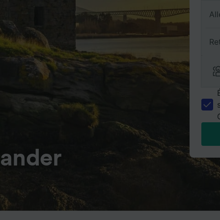
All
Re
tander