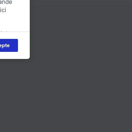
rande
ici
 à des
nt ?
iter les
epte
érer vos
érêt
a
s
onnées
emandé
es selon
ent les
ccéder à
és,