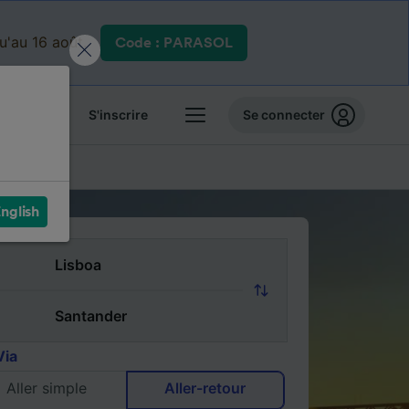
qu'au 16 août.
Code : PARASOL
 billets
S'inscrire
Se connecter
FAQ
nglish
Via
Aller simple
Aller-retour