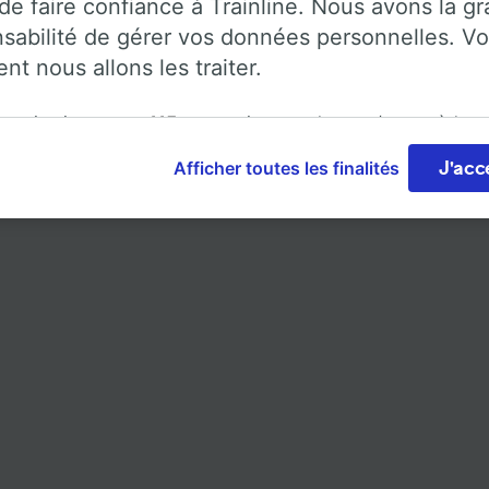
de faire confiance à Trainline. Nous avons la g
sabilité de gérer vos données personnelles. Vo
t nous allons les traiter.
Trainline : l'avis de nos clients
rganisation et ses
115
partenaires stockent et/ou accèdent
 mieux pour parler de nous, que ceux qui nous utilise
ions, telles que les identifiants uniques de cookies pour tra
Afficher toutes les finalités
J'acc
 personnelles, sur un appareil. Vous pouvez accepter ou g
ces, notamment en exerçant votre droit d’opposition à l’int
e, en cliquant ci-dessous ou à tout moment sur la page de l
e de confidentialité. Ces préférences seront signalées à no
ires et n’affecteront pas les données de navigation. Vos d
nt pas utilisées à des fins de traçage si vous nous avez d
as vous tracer.
ipes ainsi que nos partenaires externes, traitent des donné
lités suivantes :
 des données de géolocalisation précises. Analyser activem
istiques de l’appareil pour l’identification. Stocker et/ou a
rmations sur un appareil. Publicités et contenu personnalis