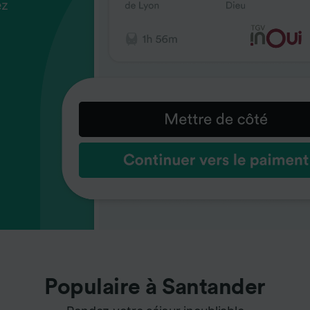
ez
us
ez
us
ez
us
s
s
s
Populaire à Santander