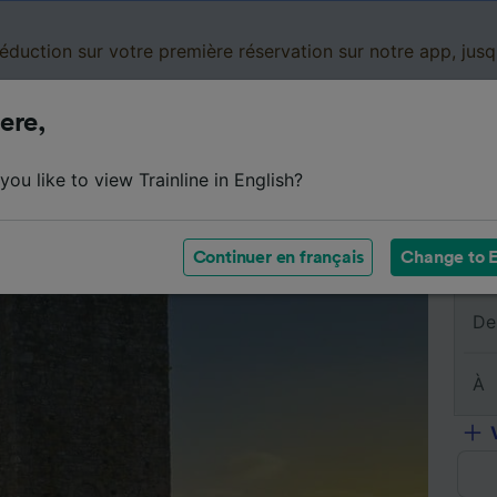
réduction sur votre première réservation sur notre app, jus
ere,
Cartes de réduction
Business
Panier
Mes
ou like to view Trainline in English?
s billets
Résumé du trajet
Horaires
Billets pas chers
Continuer en français
Change to E
De
À