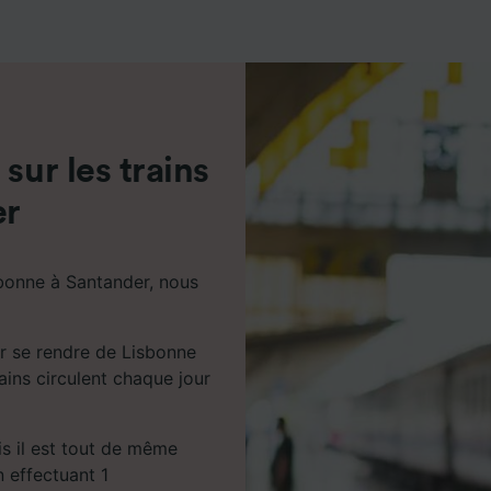
de performance des publicités et du contenu, études d’aud
pement de services.
e nos partenaires (fournisseurs)
sur les trains
er
bonne à Santander, nous
r se rendre de Lisbonne
ains circulent chaque jour
ais il est tout de même
n effectuant 1