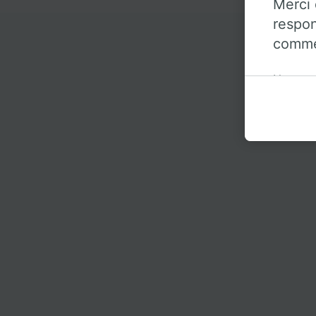
Merci 
respon
commen
Notre o
Qui
informat
données
préféren
légitim
politiqu
partena
ne sero
de ne p
Nos équ
les fina
Utiliser
caractér
des info