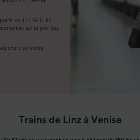
Frecciarossa, ÖBB et
 partir de 103.79 €. En
économies sur le prix des
 pas chers sur notre
Trains de Linz à Venise
e 8 h 52 min pour parcourir en train la distance de 350 km ent