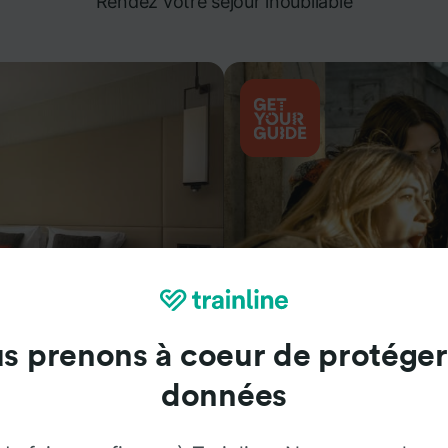
Rendez votre séjour inoubliable
s prenons à coeur de protéger
Attractions
données