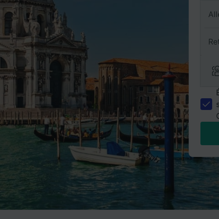
All
Re