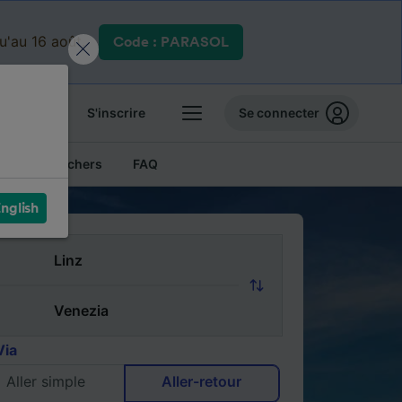
qu'au 16 août.
Code : PARASOL
 billets
S'inscrire
Se connecter
Billets pas chers
FAQ
nglish
Via
Aller simple
Aller-retour