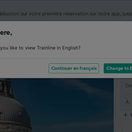
réduction sur votre première réservation sur notre app, jus
ere,
Cartes de réduction
Business
Panier
Mes
ou like to view Trainline in English?
sumé du trajet
Horaires
Classes
Services à bord
Continuer en français
Change to E
De
À