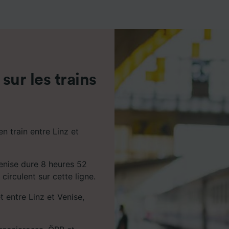
de performance des publicités et du contenu, études d’aud
pement de services.
e nos partenaires (fournisseurs)
 sur les trains
n train entre Linz et
Venise dure 8 heures 52
circulent sur cette ligne.
t entre Linz et Venise,