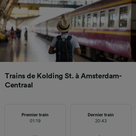
Utiliser des données de géolocalisation
précises. Analyser activement les
caractéristiques de l’appareil pour
l’identification. Stocker et/ou accéder à des
informations sur un appareil. Publicités et
contenu personnalisés, mesure de
performance des publicités et du contenu,
études d’audience et développement de
services.
Liste de nos partenaires (fournisseurs)
Trains de Kolding St. à Amsterdam-
Centraal
Premier train
Dernier train
01:19
20:43