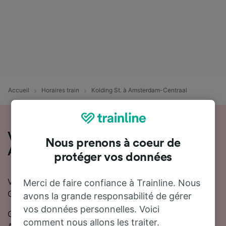
Accueil
Horaires train
Kolding St. à Amsterdam-Centraal
Voyager en train de Kolding St. à
Nous prenons à coeur de
Amsterdam-Centraal
protéger vos données
Vous souhaitez voyager de Kolding St. à Amsterdam-
Merci de faire confiance à Trainline. Nous
Centraal en train ? Vous êtes au bon endroit !
avons la grande responsabilité de gérer
vos données personnelles. Voici
On estime que le trajet en train entre Kolding St. et
comment nous allons les traiter.
Amsterdam-Centraal dure en moyenne 11 heures 38