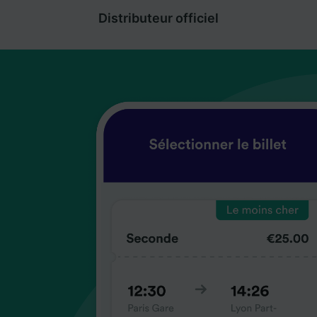
Distributeur officiel
coup
coup
coup