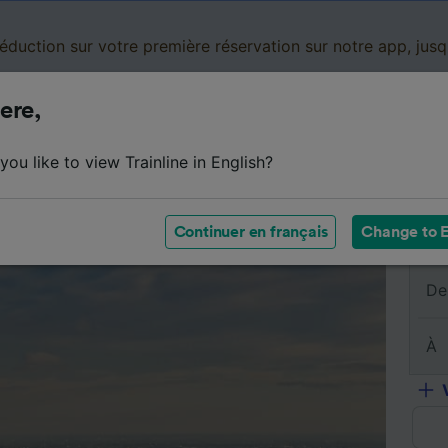
réduction sur votre première réservation sur notre app, jus
ere,
Cartes de réduction
Business
Panier
Mes
ou like to view Trainline in English?
sumé du trajet
Horaires
Classes
Services à bord
Continuer en français
Change to E
De
À