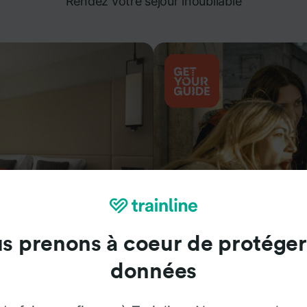
Rendez votre séjour inoubliable
s prenons à coeur de protéger
Attractions
données