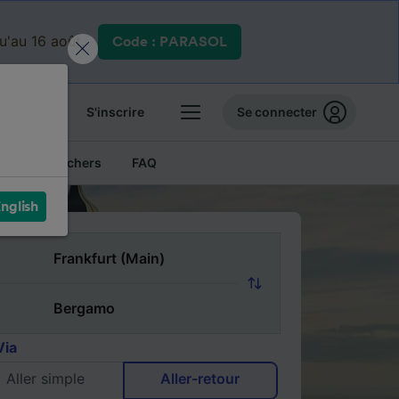
qu'au 16 août.
Code : PARASOL
 billets
S'inscrire
Se connecter
Billets pas chers
FAQ
nglish
Via
Aller simple
Aller-retour