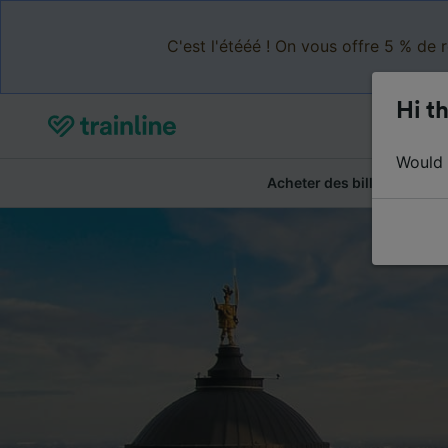
C'est l'étééé ! On vous offre 5 % de 
Hi th
Would y
Acheter des billets
Ré