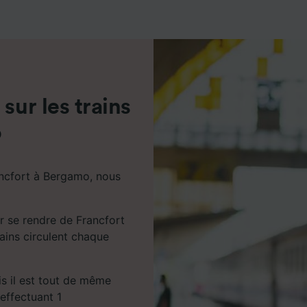
de performance des publicités et du contenu, études d’aud
pement de services.
e nos partenaires (fournisseurs)
sur les trains
o
ancfort à Bergamo, nous
r se rendre de Francfort
ains circulent chaque
ais il est tout de même
effectuant 1