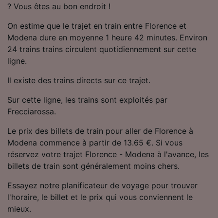
? Vous êtes au bon endroit !
Utiliser des données de géolocalisation
précises. Analyser activement les
On estime que le trajet en train entre Florence et
caractéristiques de l’appareil pour
l’identification. Stocker et/ou accéder à des
Modena dure en moyenne 1 heure 42 minutes. Environ
informations sur un appareil. Publicités et
24 trains trains circulent quotidiennement sur cette
contenu personnalisés, mesure de
ligne.
performance des publicités et du contenu,
études d’audience et développement de
Il existe des trains directs sur ce trajet.
services.
Sur cette ligne, les trains sont exploités par
Liste de nos partenaires (fournisseurs)
Frecciarossa.
Le prix des billets de train pour aller de Florence à
Modena commence à partir de 13.65 €. Si vous
réservez votre trajet Florence - Modena à l'avance, les
billets de train sont généralement moins chers.
Essayez notre planificateur de voyage pour trouver
l'horaire, le billet et le prix qui vous conviennent le
mieux.