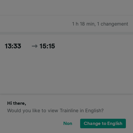
1 h 18 min
,
1 changement
13:33
15:15
1 h 42 min
,
direct
Hi there,
Would you like to view Trainline in English?
Non
Change to English
13:55
15:15