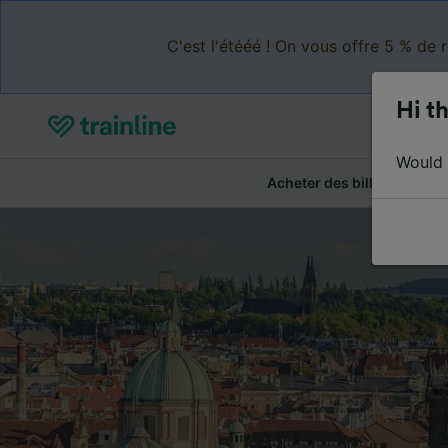
C'est l'étééé ! On vous offre 5 % de 
Hi th
Would y
Acheter des billets
Ré