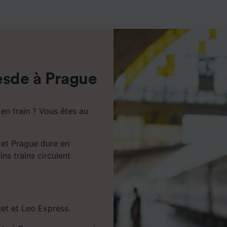
de performance des publicités et du contenu, études d’aud
pement de services.
e nos partenaires (fournisseurs)
esde à Prague
en train ? Vous êtes au
e et Prague dure en
ns trains circulent
jet et Leo Express.