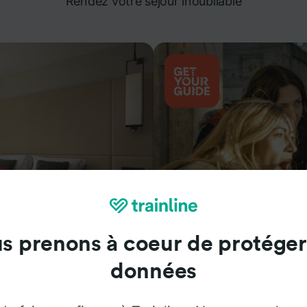
Rendez votre séjour inoubliable
s prenons à coeur de protéger
Attractions
données