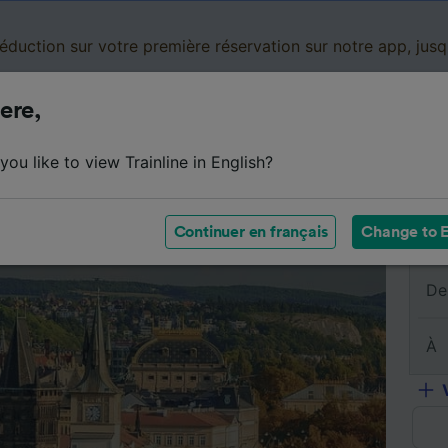
réduction sur votre première réservation sur notre app, jus
ere,
Cartes de réduction
Business
Panier
Mes
ou like to view Trainline in English?
sumé du trajet
Horaires
Classes
Services à bord
Continuer en français
Change to E
De
À