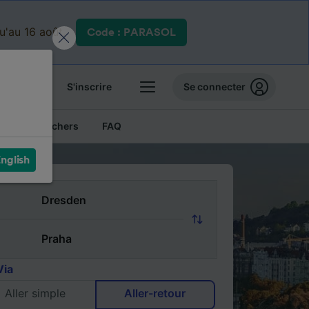
qu'au 16 août.
Code : PARASOL
 billets
S'inscrire
Se connecter
Billets pas chers
FAQ
nglish
Via
Aller simple
Aller-retour