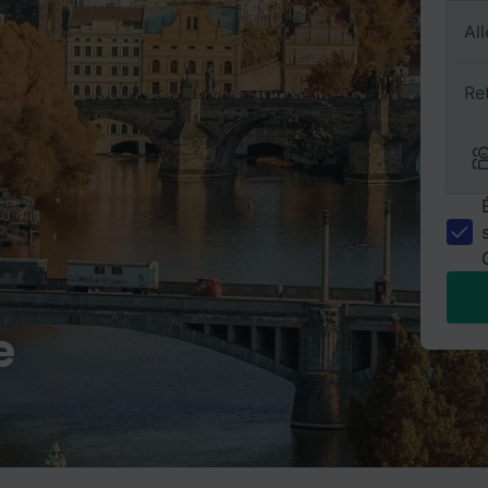
All
Re
e