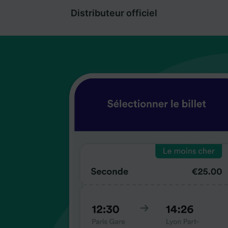
Distributeur officiel
coup
coup
coup