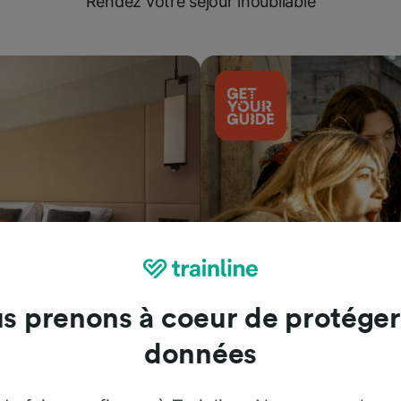
Rendez votre séjour inoubliable
s prenons à coeur de protéger
Attractions
données