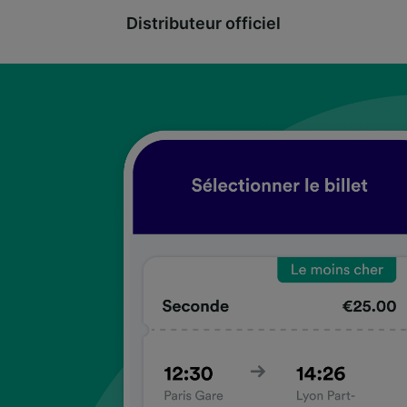
Distributeur officiel
coup
coup
coup