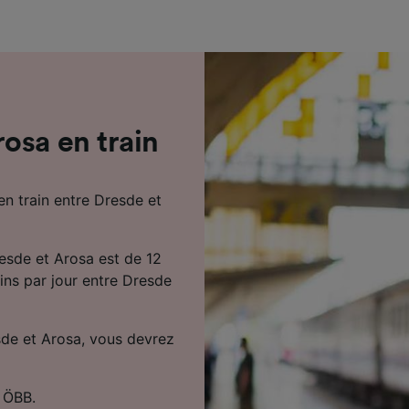
de performance des publicités et du contenu, études d’aud
pement de services.
e nos partenaires (fournisseurs)
osa en train
en train entre Dresde et
esde et Arosa est de 12
ains par jour entre Dresde
sde et Arosa, vous devrez
t ÖBB.