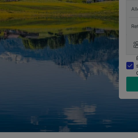
All
Re