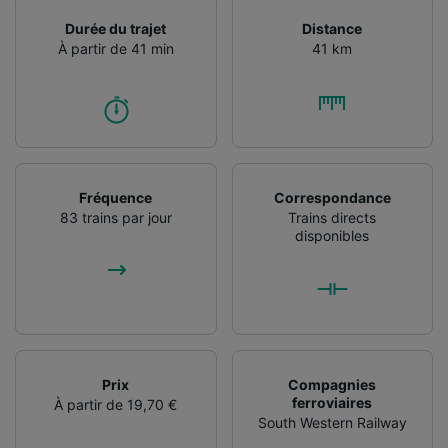
l’identification. Stocker et/ou accéder à des
informations sur un appareil. Publicités et
Durée du trajet
Distance
contenu personnalisés, mesure de
À partir de 41 min
41 km
performance des publicités et du contenu,
études d’audience et développement de
services.
Liste de nos partenaires (fournisseurs)
Fréquence
Correspondance
83 trains par jour
Trains directs
disponibles
Prix
Compagnies
ferroviaires
À partir de 19,70 €
South Western Railway