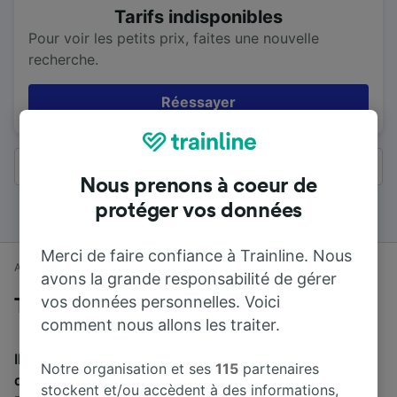
Tarifs indisponibles
Pour voir les petits prix, faites une nouvelle
recherche.
Réessayer
Tous les résultats
Nous prenons à coeur de
protéger vos données
Merci de faire confiance à Trainline. Nous
Accueil
Horaires train
Dorchester à Bournemouth
avons la grande responsabilité de gérer
vos données personnelles. Voici
Trains de Dorchester à Bournemouth
comment nous allons les traiter.
Il faut en moyenne 47 min pour parcourir en train la
Notre organisation et ses
115
partenaires
distance de 41 km entre Dorchester et Bournemouth.
stockent et/ou accèdent à des informations,