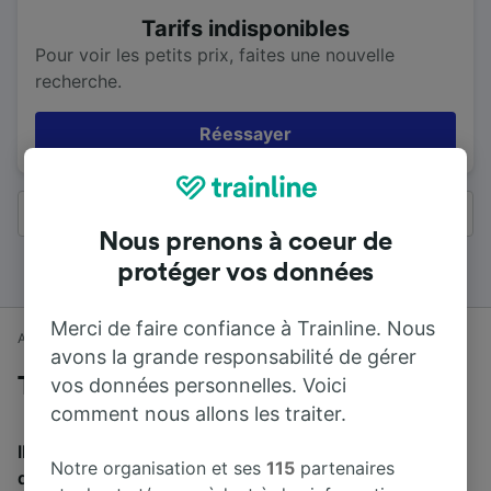
Tarifs indisponibles
Pour voir les petits prix, faites une nouvelle
recherche.
Réessayer
Tous les résultats
Nous prenons à coeur de
protéger vos données
Merci de faire confiance à Trainline. Nous
Accueil
Horaires train
Hastings à Brighton
avons la grande responsabilité de gérer
Trains de Hastings à Brighton
vos données personnelles. Voici
comment nous allons les traiter.
Il faut en moyenne 1 h 17 min pour parcourir en train la
Notre organisation et ses
115
partenaires
distance de 51 km entre Hastings et Brighton. Environ