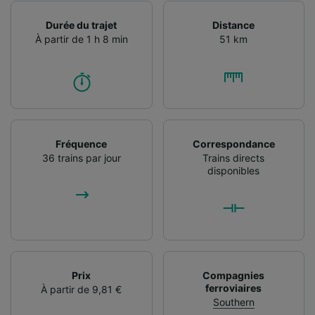
l’identification. Stocker et/ou accéder à des
informations sur un appareil. Publicités et
Durée du trajet
Distance
contenu personnalisés, mesure de
À partir de 1 h 8 min
51 km
performance des publicités et du contenu,
études d’audience et développement de
services.
Liste de nos partenaires (fournisseurs)
Fréquence
Correspondance
36 trains par jour
Trains directs
disponibles
Prix
Compagnies
ferroviaires
À partir de 9,81 €
Southern