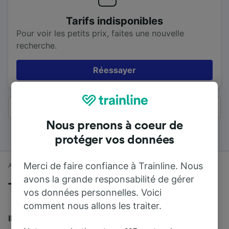
Tarifs indisponibles
Pour voir les petits prix, faites une nouvelle
recherche.
Réessayer
Tous les résultats
Nous prenons à coeur de
protéger vos données
Merci de faire confiance à Trainline. Nous
Accueil
Horaires train
Southampton à Brighton
avons la grande responsabilité de gérer
Trains de Southampton à Brighton
vos données personnelles. Voici
comment nous allons les traiter.
Il faut en moyenne 1 h 47 min pour parcourir en train la