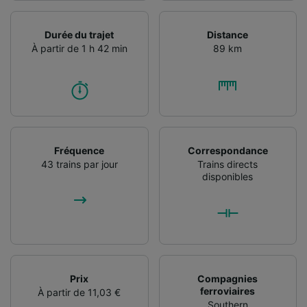
caractéristiques de l’appareil pour
l’identification. Stocker et/ou accéder à des
Durée du trajet
Distance
informations sur un appareil. Publicités et
À partir de 1 h 42 min
89 km
contenu personnalisés, mesure de
performance des publicités et du contenu,
études d’audience et développement de
services.
Liste de nos partenaires (fournisseurs)
Fréquence
Correspondance
43 trains par jour
Trains directs
disponibles
Prix
Compagnies
ferroviaires
À partir de 11,03 €
Southern