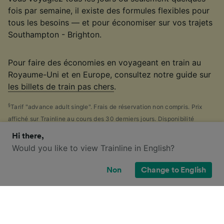
fois par semaine, il existe des formules flexibles pour
tous les besoins — et pour économiser sur vos trajets
Southampton - Brighton.
Pour faire des économies en voyageant en train au
Royaume-Uni et en Europe, consultez notre guide sur
les billets de train pas chers
.
§
Tarif "advance adult single". Frais de réservation non compris. Prix
affiché sur Trainline au cours des 30 derniers jours. Disponibilité
limitée.
Hi there,
Would you like to view Trainline in English?
Non
Change to English
Quelles sont mes options de billets
pour ce trajet ?
Perdu face au nombre impressionnant de
billets de