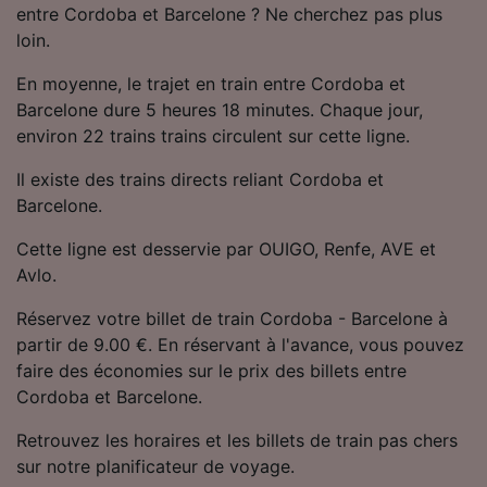
entre Cordoba et Barcelone ? Ne cherchez pas plus
Utiliser des données de géolocalisation
précises. Analyser activement les
loin.
caractéristiques de l’appareil pour
l’identification. Stocker et/ou accéder à des
En moyenne, le trajet en train entre Cordoba et
informations sur un appareil. Publicités et
Barcelone dure 5 heures 18 minutes. Chaque jour,
contenu personnalisés, mesure de
environ 22 trains trains circulent sur cette ligne.
performance des publicités et du contenu,
études d’audience et développement de
Il existe des trains directs reliant Cordoba et
services.
Barcelone.
Liste de nos partenaires (fournisseurs)
Cette ligne est desservie par OUIGO, Renfe, AVE et
Avlo.
Réservez votre billet de train Cordoba - Barcelone à
partir de 9.00 €. En réservant à l'avance, vous pouvez
faire des économies sur le prix des billets entre
Cordoba et Barcelone.
Retrouvez les horaires et les billets de train pas chers
sur notre planificateur de voyage.