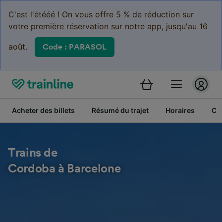
C'est l'étééé ! On vous offre 5 % de réduction sur
votre première réservation sur notre app, jusqu'au 16
août.
Code : PARASOL
Acheter des billets
Résumé du trajet
Horaires
Cl
Trains de
Cordoba à Barcelone