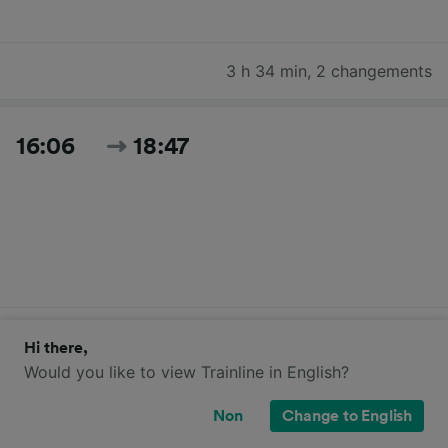
3 h 34 min
,
2 changements
16:06
18:47
2 h 41 min
,
2 changements
Hi there,
Would you like to view Trainline in English?
Rechercher tous les horaires et prix du jour
Non
Change to English