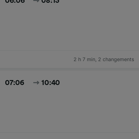
06:06
08:13
2 h 7 min
,
2 changements
07:06
10:40