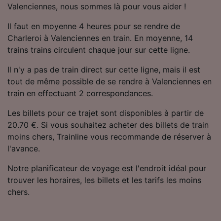
Valenciennes, nous sommes là pour vous aider !
Utiliser des données de géolocalisation
précises. Analyser activement les
Il faut en moyenne 4 heures pour se rendre de
caractéristiques de l’appareil pour
l’identification. Stocker et/ou accéder à des
Charleroi à Valenciennes en train. En moyenne, 14
informations sur un appareil. Publicités et
trains trains circulent chaque jour sur cette ligne.
contenu personnalisés, mesure de
performance des publicités et du contenu,
Il n'y a pas de train direct sur cette ligne, mais il est
études d’audience et développement de
tout de même possible de se rendre à Valenciennes en
services.
train en effectuant 2 correspondances.
Liste de nos partenaires (fournisseurs)
Les billets pour ce trajet sont disponibles à partir de
20.70 €. Si vous souhaitez acheter des billets de train
moins chers, Trainline vous recommande de réserver à
l'avance.
Notre planificateur de voyage est l'endroit idéal pour
trouver les horaires, les billets et les tarifs les moins
chers.