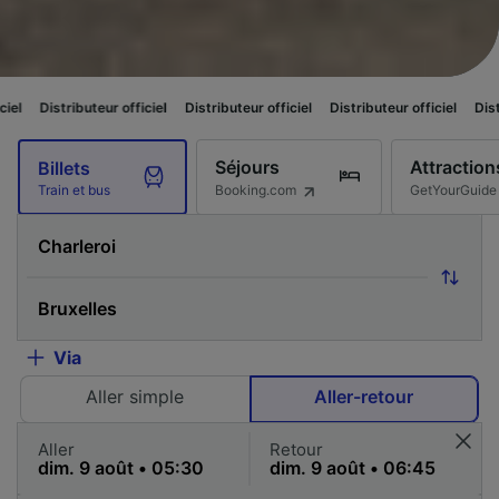
ur officiel
Distributeur officiel
Distributeur officiel
Distributeur officie
Séjours
Attraction
Billets
Booking.com
GetYourGuide
Train et bus
Via
Aller simple
Aller-retour
Aller
Retour