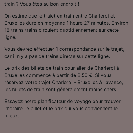
train ? Vous êtes au bon endroit !
Utiliser des données de géolocalisation
précises. Analyser activement les
On estime que le trajet en train entre Charleroi et
caractéristiques de l’appareil pour
l’identification. Stocker et/ou accéder à des
Bruxelles dure en moyenne 1 heure 27 minutes. Environ
informations sur un appareil. Publicités et
18 trains trains circulent quotidiennement sur cette
contenu personnalisés, mesure de
ligne.
performance des publicités et du contenu,
études d’audience et développement de
Vous devrez effectuer 1 correspondance sur le trajet,
services.
car il n'y a pas de trains directs sur cette ligne.
Liste de nos partenaires (fournisseurs)
Le prix des billets de train pour aller de Charleroi à
Bruxelles commence à partir de 8.50 €. Si vous
réservez votre trajet Charleroi - Bruxelles à l'avance,
les billets de train sont généralement moins chers.
Essayez notre planificateur de voyage pour trouver
l'horaire, le billet et le prix qui vous conviennent le
mieux.