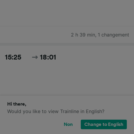
2 h 39 min
,
1 changement
15:25
18:01
Hi there,
Would you like to view Trainline in English?
2 h 36 min
,
1 changement
Non
Change to English