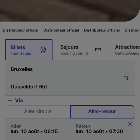
 officiel
Distributeur officiel
Distributeur officiel
Distributeur officiel
Séjours
Attraction
Billets
Booking.com
GetYourGuide
Train et bus
Via
Aller simple
Aller-retour
Aller
Retour