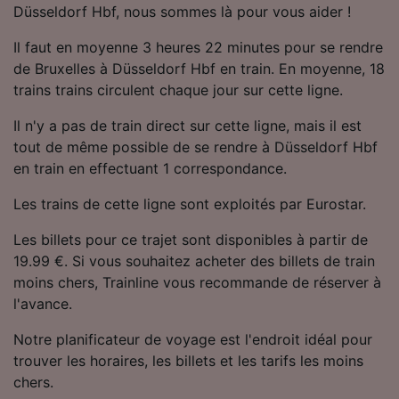
Düsseldorf Hbf, nous sommes là pour vous aider !
Utiliser des données de géolocalisation
précises. Analyser activement les
Il faut en moyenne 3 heures 22 minutes pour se rendre
caractéristiques de l’appareil pour
l’identification. Stocker et/ou accéder à des
de Bruxelles à Düsseldorf Hbf en train. En moyenne, 18
informations sur un appareil. Publicités et
trains trains circulent chaque jour sur cette ligne.
contenu personnalisés, mesure de
performance des publicités et du contenu,
Il n'y a pas de train direct sur cette ligne, mais il est
études d’audience et développement de
tout de même possible de se rendre à Düsseldorf Hbf
services.
en train en effectuant 1 correspondance.
Liste de nos partenaires (fournisseurs)
Les trains de cette ligne sont exploités par Eurostar.
Les billets pour ce trajet sont disponibles à partir de
19.99 €. Si vous souhaitez acheter des billets de train
moins chers, Trainline vous recommande de réserver à
l'avance.
Notre planificateur de voyage est l'endroit idéal pour
trouver les horaires, les billets et les tarifs les moins
chers.