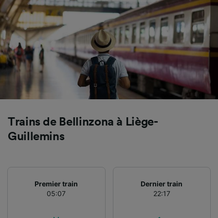
Utiliser des données de géolocalisation
précises. Analyser activement les
caractéristiques de l’appareil pour
l’identification. Stocker et/ou accéder à des
informations sur un appareil. Publicités et
contenu personnalisés, mesure de
performance des publicités et du contenu,
études d’audience et développement de
services.
Liste de nos partenaires (fournisseurs)
Trains de Bellinzona à Liège-
Guillemins
Premier train
Dernier train
05:07
22:17