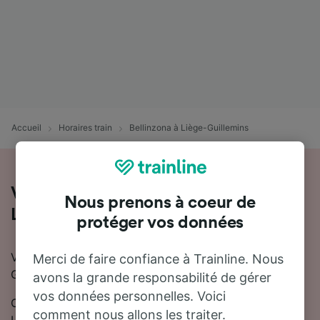
Accueil
Horaires train
Bellinzona à Liège-Guillemins
Voyager en train de Bellinzona à
Nous prenons à coeur de
Liège-Guillemins
protéger vos données
Vous souhaitez voyager de Bellinzona à Liège-
Merci de faire confiance à Trainline. Nous
Guillemins en train ? Vous êtes au bon endroit !
avons la grande responsabilité de gérer
vos données personnelles. Voici
On estime que le trajet en train entre Bellinzona et
comment nous allons les traiter.
Liège-Guillemins dure en moyenne 11 heures 18