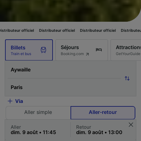
ciel
Distributeur officiel
Distributeur officiel
Distributeur officiel
Dis
Séjours
Attraction
Billets
Booking.com
GetYourGuide
Train et bus
Via
Aller simple
Aller-retour
Aller
Retour