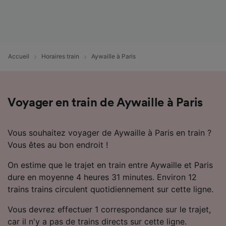
Utiliser des données de géolocalisation
précises. Analyser activement les
caractéristiques de l’appareil pour
l’identification. Stocker et/ou accéder à des
informations sur un appareil. Publicités et
Accueil
Horaires train
Aywaille à Paris
contenu personnalisés, mesure de
performance des publicités et du contenu,
études d’audience et développement de
services.
Voyager en train de Aywaille à Paris
Liste de nos partenaires (fournisseurs)
Vous souhaitez voyager de Aywaille à Paris en train ?
Vous êtes au bon endroit !
On estime que le trajet en train entre Aywaille et Paris
dure en moyenne 4 heures 31 minutes. Environ 12
trains trains circulent quotidiennement sur cette ligne.
Vous devrez effectuer 1 correspondance sur le trajet,
car il n'y a pas de trains directs sur cette ligne.