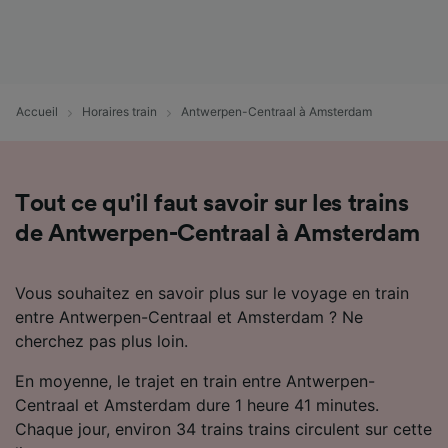
Utiliser des données de géolocalisation
précises. Analyser activement les
caractéristiques de l’appareil pour
l’identification. Stocker et/ou accéder à des
informations sur un appareil. Publicités et
Accueil
Horaires train
Antwerpen-Centraal à Amsterdam
contenu personnalisés, mesure de
performance des publicités et du contenu,
études d’audience et développement de
services.
Tout ce qu'il faut savoir sur les trains
Liste de nos partenaires (fournisseurs)
de Antwerpen-Centraal à Amsterdam
Vous souhaitez en savoir plus sur le voyage en train
entre Antwerpen-Centraal et Amsterdam ? Ne
cherchez pas plus loin.
En moyenne, le trajet en train entre Antwerpen-
Centraal et Amsterdam dure 1 heure 41 minutes.
Chaque jour, environ 34 trains trains circulent sur cette