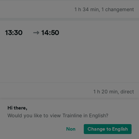
1 h 34 min
,
1 changement
13:30
14:50
1 h 20 min
,
direct
Hi there,
13:35
15:09
Would you like to view Trainline in English?
Non
Change to English