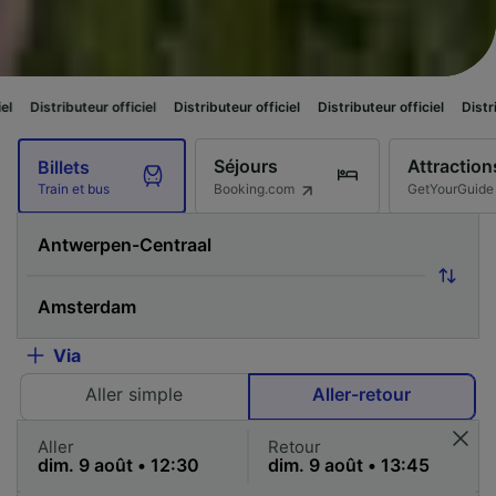
 officiel
Distributeur officiel
Distributeur officiel
Distributeur officiel
Séjours
Attraction
Billets
Booking.com
GetYourGuide
Train et bus
Via
Aller simple
Aller-retour
Aller
Retour