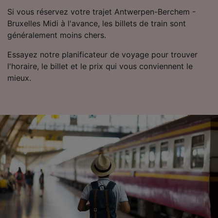
Utiliser des données de géolocalisation
Si vous réservez votre trajet Antwerpen-Berchem -
précises. Analyser activement les
Bruxelles Midi à l'avance, les billets de train sont
caractéristiques de l’appareil pour
généralement moins chers.
l’identification. Stocker et/ou accéder à des
informations sur un appareil. Publicités et
Essayez notre planificateur de voyage pour trouver
contenu personnalisés, mesure de
l'horaire, le billet et le prix qui vous conviennent le
performance des publicités et du contenu,
études d’audience et développement de
mieux.
services.
Liste de nos partenaires (fournisseurs)