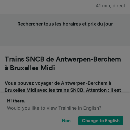
41 min
,
direct
Rechercher tous les horaires et prix du jour
Trains SNCB de Antwerpen-Berchem
à Bruxelles Midi
Vous pouvez voyager de Antwerpen-Berchem à
Bruxelles Midi avec les trains SNCB. Attention : il est
possible que le trajet soit desservi par différentes
Hi there,
compagnies de train et que des changements soient
Would you like to view Trainline in English?
prévus. Vérifiez donc bien si vous devez prendre une
correspondance avant d'acheter vos billets de train.
Non
Change to English