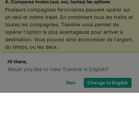
4
.
Comparez toutes (oui, oui, toutes) les options
Plusieurs compagnies ferroviaires peuvent opérer sur
un seul et même trajet. En combinant tous les trains et
toutes les compagnies, Trainline vous permet de
repérer l'option la plus avantageuse pour arriver à
destination. Vous pouvez ainsi économiser de l'argent,
du temps, ou les deux.
Hi there,
§
Dans la grande majorité des cas, il est préférable de réserver à
Would you like to view Trainline in English?
l'avance, mais il peut arriver (rarement) que certaines compagnies
proposent des offres spéciales de dernière minute, juste avant le
Non
Change to English
départ. Cela dépend de la compagnie avec laquelle vous voyagez.
Quels sont les tarifs et les réductions
pour les trains Aéroport Francfort-
Hahn - Metz ?