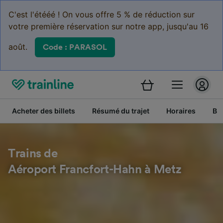
C'est l'étééé ! On vous offre 5 % de réduction sur
votre première réservation sur notre app, jusqu'au 16
août.
Code : PARASOL
Acheter des billets
Résumé du trajet
Horaires
Bil
Trains de
Aéroport Francfort-Hahn à Metz