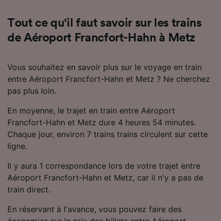
l’identification. Stocker et/ou accéder à des
informations sur un appareil. Publicités et
contenu personnalisés, mesure de
Tout ce qu'il faut savoir sur les trains
performance des publicités et du contenu,
de Aéroport Francfort-Hahn à Metz
études d’audience et développement de
services.
Vous souhaitez en savoir plus sur le voyage en train
Liste de nos partenaires (fournisseurs)
entre Aéroport Francfort-Hahn et Metz ? Ne cherchez
pas plus loin.
En moyenne, le trajet en train entre Aéroport
Francfort-Hahn et Metz dure 4 heures 54 minutes.
Chaque jour, environ 7 trains trains circulent sur cette
ligne.
Il y aura 1 correspondance lors de votre trajet entre
Aéroport Francfort-Hahn et Metz, car il n'y a pas de
train direct.
En réservant à l'avance, vous pouvez faire des