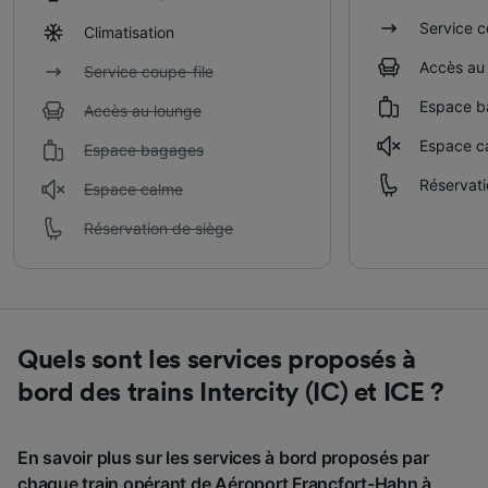
Service c
Climatisation
Accès au
Service coupe-file
Espace b
Accès au lounge
Espace c
Espace bagages
Réservati
Espace calme
Réservation de siège
Quels sont les services proposés à
bord des trains Intercity (IC) et ICE ?
En savoir plus sur les services à bord proposés par
chaque train opérant de Aéroport Francfort-Hahn à