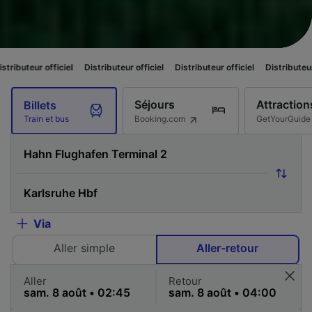
iel
Distributeur officiel
Distributeur officiel
Distributeur officiel
Distr
Séjours
Attraction
Billets
Booking.com
GetYourGuide
Train et bus
Via
Aller simple
Aller-retour
Aller
Retour