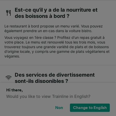
Est-ce qu'il y a de la nourriture et
des boissons à bord ?
Le restaurant à bord propose un menu varié. Vous pouvez
également prendre un en-cas dans la voiture bistro.
Vous voyagez en 1ère classe ? Profitez d'un repas gratuit à
votre place. Le menu est renouvelé tous les trois mois, vous
trouverez toujours une grande variété de plats et de boissons
d'origine locale, y compris une gamme de plats végétariens et
véganes.
Des services de divertissement
sont-ils disponibles ?
Hi there,
Actuellement, le Wi-Fi gratuit est disponible dans certains
trains IC. La Deutsche Bahn installe progressivement le Wifi
Would you like to view Trainline in English?
gratuit dans tous ses trains IC.
Non
Change to English