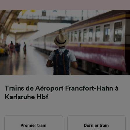
Utiliser des données de géolocalisation
précises. Analyser activement les
caractéristiques de l’appareil pour
l’identification. Stocker et/ou accéder à des
informations sur un appareil. Publicités et
contenu personnalisés, mesure de
performance des publicités et du contenu,
études d’audience et développement de
services.
Liste de nos partenaires (fournisseurs)
Trains de Aéroport Francfort-Hahn à
Karlsruhe Hbf
Premier train
Dernier train