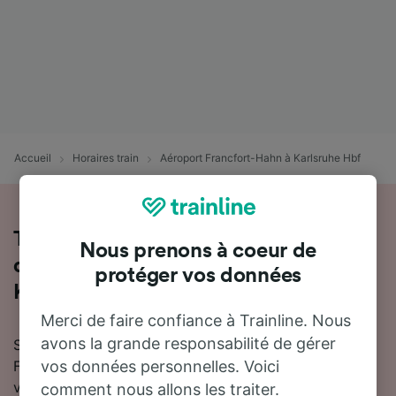
Accueil
Horaires train
Aéroport Francfort-Hahn à Karlsruhe Hbf
Toutes les informations sur les trains
Nous prenons à coeur de
de Aéroport Francfort-Hahn à
protéger vos données
Karlsruhe Hbf
Merci de faire confiance à Trainline. Nous
avons la grande responsabilité de gérer
Si vous prévoyez de voyager en train de Aéroport
Francfort-Hahn à Karlsruhe Hbf, nous sommes là pour
vos données personnelles. Voici
vous aider !
comment nous allons les traiter.